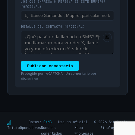
¿DE QUÉ EMPRESA O PERSONA ES ESTE NÚMERO?
(OPCIONAL)
DETALLE DEL CONTACTO
(OPCIONAL)
😀
Publicar comentario
Protegido por reCAPTCHA · Un comentario por
dispositivo
Datos:
CNMC
· Uso no oficial · © 2026 Sinologic
Inicio
Operadores
Números
Mapa
Sinologic.net
comentados
wholesale