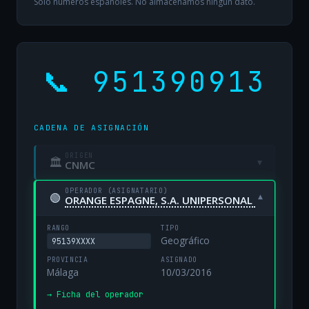
Solo números españoles. No almacenamos ningún dato.
📞 951390913
CADENA DE ASIGNACIÓN
ORIGEN
🏛
▾
CNMC
OPERADOR (ASIGNATARIO)
🟢
▾
ORANGE ESPAGNE, S.A. UNIPERSONAL
RANGO
TIPO
Geográfico
95139XXXX
PROVINCIA
ASIGNADO
Málaga
10/03/2016
→ Ficha del operador