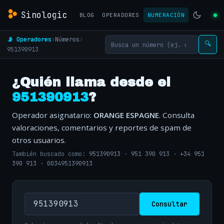
Sinologic
BLOG
OPERADORES
NUMERACIÓN
📡 Operadores
›
Números
›
🔍
951390913
¿Quién llama desde el
951390913
?
Operador asignatario:
ORANGE ESPAGNE
. Consulta
valoraciones, comentarios y reportes de spam de
otros usuarios.
También buscado como:
951390913
·
951 390 913
·
+34 951
390 913
·
0034951390913
Consultar