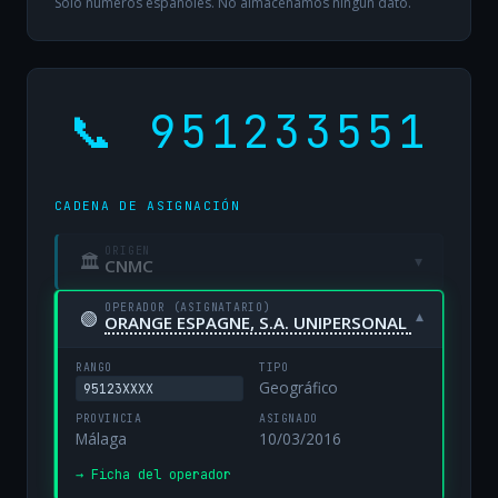
Solo números españoles. No almacenamos ningún dato.
📞 951233551
CADENA DE ASIGNACIÓN
ORIGEN
🏛
▾
CNMC
OPERADOR (ASIGNATARIO)
🟢
▾
ORANGE ESPAGNE, S.A. UNIPERSONAL
RANGO
TIPO
Geográfico
95123XXXX
PROVINCIA
ASIGNADO
Málaga
10/03/2016
→ Ficha del operador