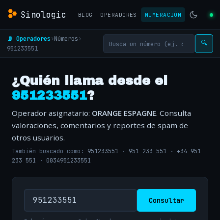
Sinologic
BLOG
OPERADORES
NUMERACIÓN
📡 Operadores
›
Números
›
🔍
951233551
¿Quién llama desde el
951233551
?
Operador asignatario:
ORANGE ESPAGNE
. Consulta
valoraciones, comentarios y reportes de spam de
otros usuarios.
También buscado como:
951233551
·
951 233 551
·
+34 951
233 551
·
0034951233551
Consultar