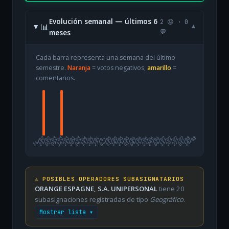
Evolución semanal — últimos 6
2 😡 · 0
📊
▾
meses
💬
Cada barra representa una semana del último
semestre.
Naranja
= votos negativos,
amarillo
=
comentarios.
16/02
23/02
02/03
09/03
16/03
23/03
30/03
06/04
13/04
20/04
27/04
04/05
11/05
18/05
25/05
01/06
08/06
15/06
22/06
29/06
06/07
13/07
20/07
27/07
03/08
10/08
⚠️ POSIBLES OPERADORES SUBASIGNATARIOS
ORANGE ESPAGNE, S.A. UNIPERSONAL
tiene 20
subasignaciones registradas de tipo
Geográfico
.
Mostrar lista ▾