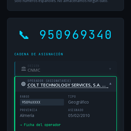
Solo números españoles. No almacenamos ningún dato.
📞 950969340
CADENA DE ASIGNACIÓN
ORIGEN
🏛
▾
CNMC
OPERADOR (ASIGNATARIO)
🟢
▾
COLT TECHNOLOGY SERVICES, S.A. UNIPERSONAL
RANGO
TIPO
Geográfico
95096XXXX
PROVINCIA
ASIGNADO
Almería
05/02/2010
→ Ficha del operador