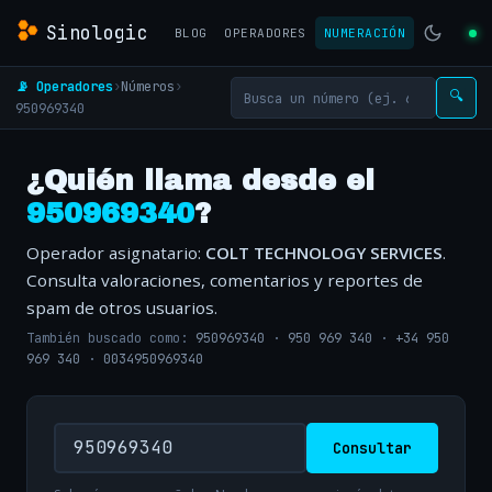
Sinologic
BLOG
OPERADORES
NUMERACIÓN
📡 Operadores
›
Números
›
🔍
950969340
¿Quién llama desde el
950969340
?
Operador asignatario:
COLT TECHNOLOGY SERVICES
.
Consulta valoraciones, comentarios y reportes de
spam de otros usuarios.
También buscado como:
950969340
·
950 969 340
·
+34 950
969 340
·
0034950969340
Consultar