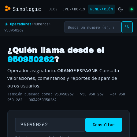
Sinologic
BLOG
OPERADORES
NUMERACIÓN
📡 Operadores
›
Números
›
🔍
950950262
¿Quién llama desde el
950950262
?
Operador asignatario:
ORANGE ESPAGNE
. Consulta
valoraciones, comentarios y reportes de spam de
otros usuarios.
También buscado como:
950950262
·
950 950 262
·
+34 950
950 262
·
0034950950262
Consultar