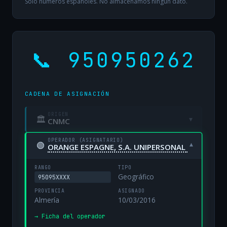
Solo números españoles. No almacenamos ningún dato.
📞 950950262
CADENA DE ASIGNACIÓN
ORIGEN
🏛
▾
CNMC
OPERADOR (ASIGNATARIO)
🟢
▾
ORANGE ESPAGNE, S.A. UNIPERSONAL
RANGO
TIPO
Geográfico
95095XXXX
PROVINCIA
ASIGNADO
Almería
10/03/2016
→ Ficha del operador