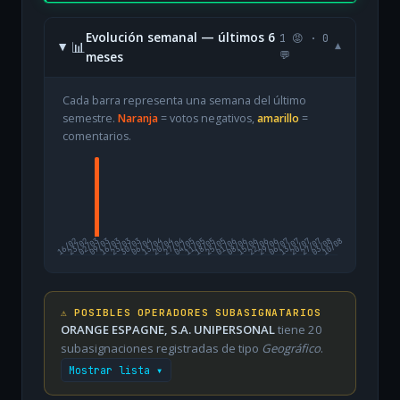
Evolución semanal — últimos 6
1 😡 · 0
📊
▾
meses
💬
Cada barra representa una semana del último
semestre.
Naranja
= votos negativos,
amarillo
=
comentarios.
16/02
23/02
02/03
09/03
16/03
23/03
30/03
06/04
13/04
20/04
27/04
04/05
11/05
18/05
25/05
01/06
08/06
15/06
22/06
29/06
06/07
13/07
20/07
27/07
03/08
10/08
⚠️ POSIBLES OPERADORES SUBASIGNATARIOS
ORANGE ESPAGNE, S.A. UNIPERSONAL
tiene 20
subasignaciones registradas de tipo
Geográfico
.
Mostrar lista ▾