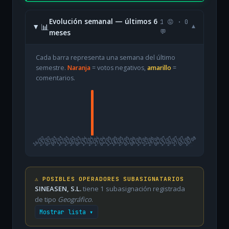
Evolución semanal — últimos 6
1 😡 · 0
📊
▾
meses
💬
Cada barra representa una semana del último
semestre.
Naranja
= votos negativos,
amarillo
=
comentarios.
16/02
23/02
02/03
09/03
16/03
23/03
30/03
06/04
13/04
20/04
27/04
04/05
11/05
18/05
25/05
01/06
08/06
15/06
22/06
29/06
06/07
13/07
20/07
27/07
03/08
10/08
⚠️ POSIBLES OPERADORES SUBASIGNATARIOS
SINEASEN, S.L.
tiene 1 subasignación registrada
de tipo
Geográfico
.
Mostrar lista ▾