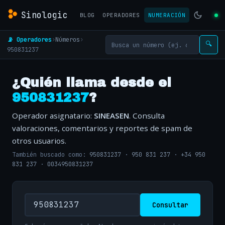
Sinologic
BLOG
OPERADORES
NUMERACIÓN
📡 Operadores
›
Números
›
🔍
950831237
¿Quién llama desde el
950831237
?
Operador asignatario:
SINEASEN
. Consulta
valoraciones, comentarios y reportes de spam de
otros usuarios.
También buscado como:
950831237
·
950 831 237
·
+34 950
831 237
·
0034950831237
Consultar