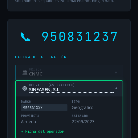
Solo números españoles. No almacenamos ningún dato.
📞 950831237
CADENA DE ASIGNACIÓN
ORIGEN
🏛
▾
CNMC
OPERADOR (ASIGNATARIO)
🟢
▾
SINEASEN, S.L.
RANGO
TIPO
Geográfico
950831XXX
PROVINCIA
ASIGNADO
Almería
22/09/2023
→ Ficha del operador