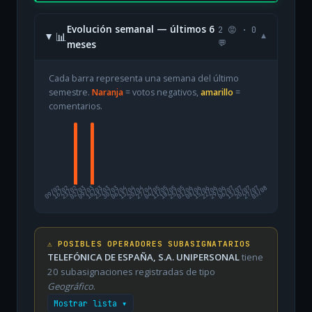
Evolución semanal — últimos 6
2 😡 · 0
📊
▾
meses
💬
Cada barra representa una semana del último
semestre.
Naranja
= votos negativos,
amarillo
=
comentarios.
09/02
16/02
23/02
02/03
09/03
16/03
23/03
30/03
06/04
13/04
20/04
27/04
04/05
11/05
18/05
25/05
01/06
08/06
15/06
22/06
29/06
06/07
13/07
20/07
27/07
03/08
⚠️ POSIBLES OPERADORES SUBASIGNATARIOS
TELEFÓNICA DE ESPAÑA, S.A. UNIPERSONAL
tiene
20 subasignaciones registradas de tipo
Geográfico
.
Mostrar lista ▾