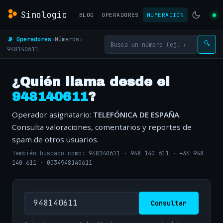
Sinologic
BLOG
OPERADORES
NUMERACIÓN
📡 Operadores
›
Números
›
🔍
948140611
¿Quién llama desde el
948140611
?
Operador asignatario:
TELEFÓNICA DE ESPAÑA
.
Consulta valoraciones, comentarios y reportes de
spam de otros usuarios.
También buscado como:
948140611
·
948 140 611
·
+34 948
140 611
·
0034948140611
Consultar