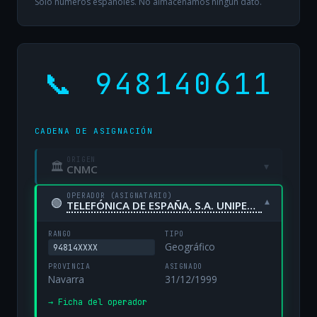
Solo números españoles. No almacenamos ningún dato.
📞 948140611
CADENA DE ASIGNACIÓN
ORIGEN
🏛
▾
CNMC
OPERADOR (ASIGNATARIO)
🟢
▾
TELEFÓNICA DE ESPAÑA, S.A. UNIPERSONAL
RANGO
TIPO
Geográfico
94814XXXX
PROVINCIA
ASIGNADO
Navarra
31/12/1999
→ Ficha del operador