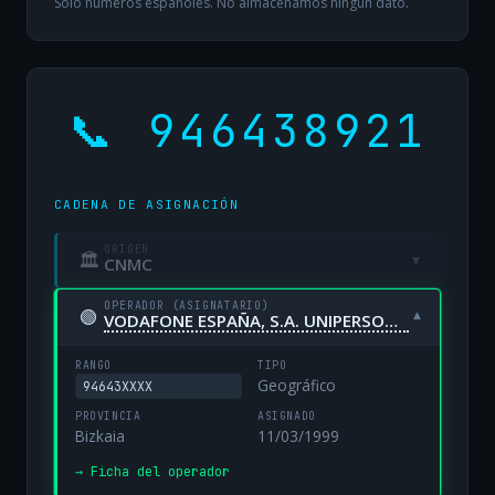
Solo números españoles. No almacenamos ningún dato.
📞 946438921
CADENA DE ASIGNACIÓN
ORIGEN
🏛
▾
CNMC
OPERADOR (ASIGNATARIO)
🟢
▾
VODAFONE ESPAÑA, S.A. UNIPERSONAL
RANGO
TIPO
Geográfico
94643XXXX
PROVINCIA
ASIGNADO
Bizkaia
11/03/1999
→ Ficha del operador