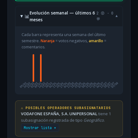
Evolución semanal — últimos 6
2 😡 · 0
📊
▾
meses
💬
Cada barra representa una semana del último
semestre.
Naranja
= votos negativos,
amarillo
=
comentarios.
09/02
16/02
23/02
02/03
09/03
16/03
23/03
30/03
06/04
13/04
20/04
27/04
04/05
11/05
18/05
25/05
01/06
08/06
15/06
22/06
29/06
06/07
13/07
20/07
27/07
03/08
⚠️ POSIBLES OPERADORES SUBASIGNATARIOS
VODAFONE ESPAÑA, S.A. UNIPERSONAL
tiene 1
subasignación registrada de tipo
Geográfico
.
Mostrar lista ▾