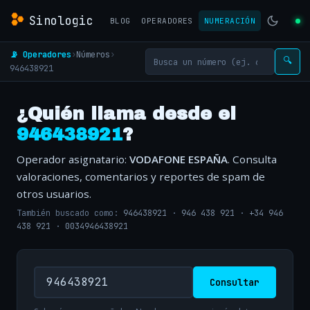
Sinologic
BLOG
OPERADORES
NUMERACIÓN
📡 Operadores
›
Números
›
🔍
946438921
¿Quién llama desde el
946438921
?
Operador asignatario:
VODAFONE ESPAÑA
. Consulta
valoraciones, comentarios y reportes de spam de
otros usuarios.
También buscado como:
946438921
·
946 438 921
·
+34 946
438 921
·
0034946438921
Consultar