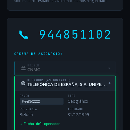
Solo números españoles. No almacenamos ningún dato.
📞 944851102
CADENA DE ASIGNACIÓN
ORIGEN
🏛
▾
CNMC
OPERADOR (ASIGNATARIO)
🟢
▾
TELEFÓNICA DE ESPAÑA, S.A. UNIPERSONAL
RANGO
TIPO
Geográfico
94485XXXX
PROVINCIA
ASIGNADO
Bizkaia
31/12/1999
→ Ficha del operador