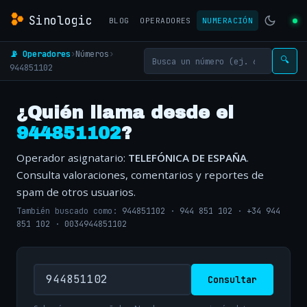
Sinologic
BLOG
OPERADORES
NUMERACIÓN
📡 Operadores
›
Números
›
🔍
944851102
¿Quién llama desde el
944851102
?
Operador asignatario:
TELEFÓNICA DE ESPAÑA
.
Consulta valoraciones, comentarios y reportes de
spam de otros usuarios.
También buscado como:
944851102
·
944 851 102
·
+34 944
851 102
·
0034944851102
Consultar