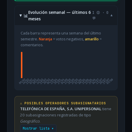
Evolución semanal — últimos 6
1 😡 · 0
📊
▾
meses
💬
Cada barra representa una semana del último
semestre.
Naranja
= votos negativos,
amarillo
=
comentarios.
09/02
16/02
23/02
02/03
09/03
16/03
23/03
30/03
06/04
13/04
20/04
27/04
04/05
11/05
18/05
25/05
01/06
08/06
15/06
22/06
29/06
06/07
13/07
20/07
27/07
03/08
⚠️ POSIBLES OPERADORES SUBASIGNATARIOS
TELEFÓNICA DE ESPAÑA, S.A. UNIPERSONAL
tiene
20 subasignaciones registradas de tipo
Geográfico
.
Mostrar lista ▾