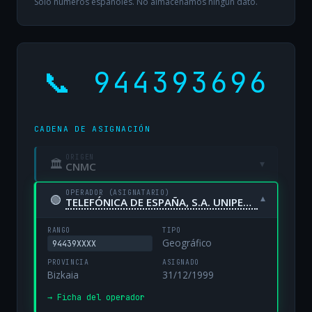
Solo números españoles. No almacenamos ningún dato.
📞 944393696
CADENA DE ASIGNACIÓN
ORIGEN
🏛
▾
CNMC
OPERADOR (ASIGNATARIO)
🟢
▾
TELEFÓNICA DE ESPAÑA, S.A. UNIPERSONAL
RANGO
TIPO
Geográfico
94439XXXX
PROVINCIA
ASIGNADO
Bizkaia
31/12/1999
→ Ficha del operador