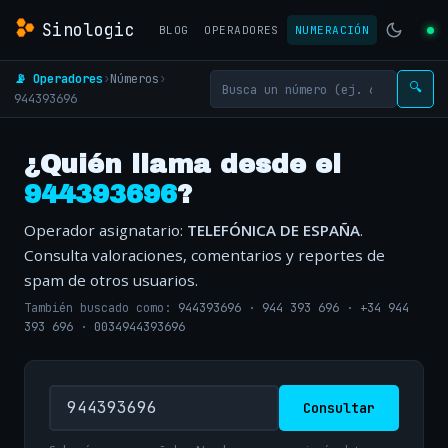
Sinologic
BLOG
OPERADORES
NUMERACIÓN
📡 Operadores
›
Números
›
🔍
944393696
¿Quién llama desde el
944393696
?
Operador asignatario:
TELEFÓNICA DE ESPAÑA
.
Consulta valoraciones, comentarios y reportes de
spam de otros usuarios.
También buscado como:
944393696
·
944 393 696
·
+34 944
393 696
·
0034944393696
Consultar