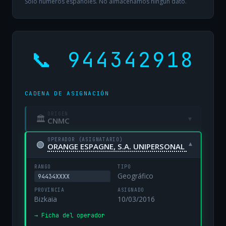
Solo números españoles. No almacenamos ningún dato.
📞 944342918
CADENA DE ASIGNACIÓN
ORIGEN
🏛
▾
CNMC
OPERADOR (ASIGNATARIO)
🟢
▾
ORANGE ESPAGNE, S.A. UNIPERSONAL
RANGO
TIPO
Geográfico
94434XXXX
PROVINCIA
ASIGNADO
Bizkaia
10/03/2016
→ Ficha del operador