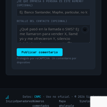
¿DE QUÉ EMPRESA O PERSONA ES ESTE NÚMERO?
(OPCIONAL)
DETALLE DEL CONTACTO
(OPCIONAL)
😀
Publicar comentario
Protegido por reCAPTCHA · Un comentario por
dispositivo
Datos:
CNMC
· Uso no oficial · © 2026 Sinologic
Inicio
Operadores
Números
Mapa
Sinologic.net
comentados
wholesale