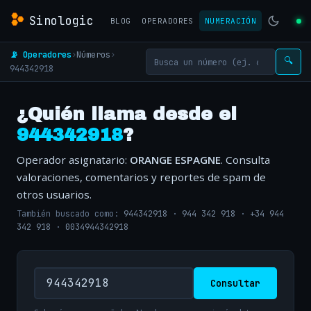
Sinologic
BLOG
OPERADORES
NUMERACIÓN
📡 Operadores
›
Números
›
🔍
944342918
¿Quién llama desde el
944342918
?
Operador asignatario:
ORANGE ESPAGNE
. Consulta
valoraciones, comentarios y reportes de spam de
otros usuarios.
También buscado como:
944342918
·
944 342 918
·
+34 944
342 918
·
0034944342918
Consultar