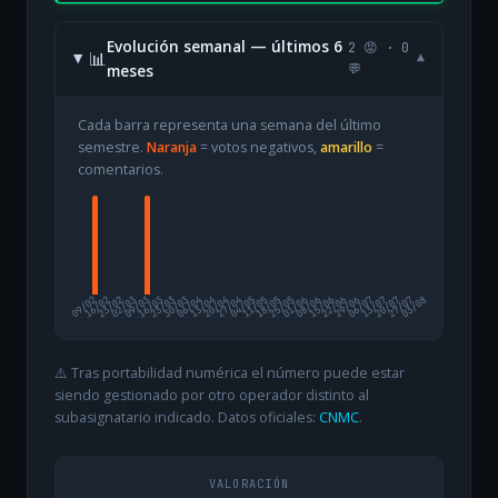
Evolución semanal — últimos 6
2 😡 · 0
📊
▾
meses
💬
Cada barra representa una semana del último
semestre.
Naranja
= votos negativos,
amarillo
=
comentarios.
09/02
16/02
23/02
02/03
09/03
16/03
23/03
30/03
06/04
13/04
20/04
27/04
04/05
11/05
18/05
25/05
01/06
08/06
15/06
22/06
29/06
06/07
13/07
20/07
27/07
03/08
⚠️ Tras portabilidad numérica el número puede estar
siendo gestionado por otro operador distinto al
subasignatario indicado. Datos oficiales:
CNMC
.
VALORACIÓN