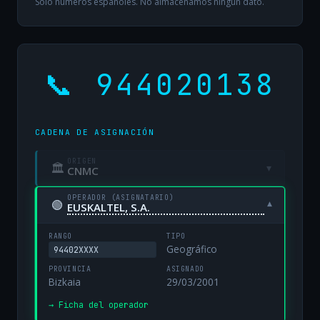
Solo números españoles. No almacenamos ningún dato.
📞 944020138
CADENA DE ASIGNACIÓN
ORIGEN
🏛
▾
CNMC
OPERADOR (ASIGNATARIO)
🟢
▾
EUSKALTEL, S.A.
RANGO
TIPO
Geográfico
94402XXXX
PROVINCIA
ASIGNADO
Bizkaia
29/03/2001
→ Ficha del operador