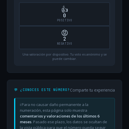
👍
0
POSITIVO
😡
2
NEGATIVO
Una valoración por dispositivo. Tu voto es anónimo y se
puede cambiar.
Comparte tu experiencia
💬 ¿CONOCES ESTE NÚMERO?
ℹ️ Para no causar daño permanente a la
numeración, esta página solo muestra
comentarios y valoraciones de los últimos 6
meses
. Pasado ese plazo, los datos se ocultan de
la vista pública para que el número pueda seguir