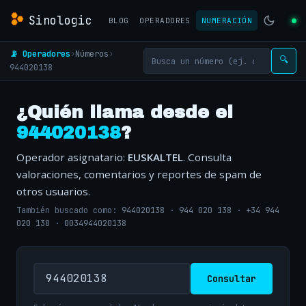
Sinologic
BLOG
OPERADORES
NUMERACIÓN
📡 Operadores
›
Números
›
🔍
944020138
¿Quién llama desde el
944020138
?
Operador asignatario:
EUSKALTEL
. Consulta
valoraciones, comentarios y reportes de spam de
otros usuarios.
También buscado como:
944020138
·
944 020 138
·
+34 944
020 138
·
0034944020138
Consultar