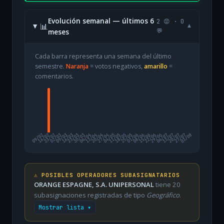
Evolución semanal — últimos 6
2 😡 · 0
📊
▾
meses
💬
Cada barra representa una semana del último
semestre.
Naranja
= votos negativos,
amarillo
=
comentarios.
09/02
16/02
23/02
02/03
09/03
16/03
23/03
30/03
06/04
13/04
20/04
27/04
04/05
11/05
18/05
25/05
01/06
08/06
15/06
22/06
29/06
06/07
13/07
20/07
27/07
03/08
⚠️ POSIBLES OPERADORES SUBASIGNATARIOS
ORANGE ESPAGNE, S.A. UNIPERSONAL
tiene 20
subasignaciones registradas de tipo
Geográfico
.
Mostrar lista ▾