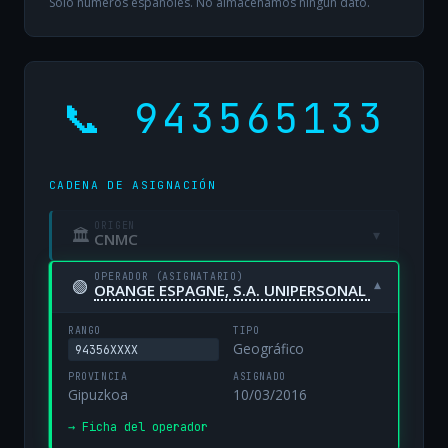
Solo números españoles. No almacenamos ningún dato.
📞 943565133
CADENA DE ASIGNACIÓN
ORIGEN
🏛
▾
CNMC
OPERADOR (ASIGNATARIO)
🟢
▾
ORANGE ESPAGNE, S.A. UNIPERSONAL
RANGO
TIPO
Geográfico
94356XXXX
PROVINCIA
ASIGNADO
Gipuzkoa
10/03/2016
→ Ficha del operador