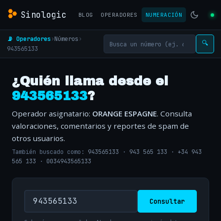
Sinologic
BLOG
OPERADORES
NUMERACIÓN
📡 Operadores
›
Números
›
🔍
943565133
¿Quién llama desde el
943565133
?
Operador asignatario:
ORANGE ESPAGNE
. Consulta
valoraciones, comentarios y reportes de spam de
otros usuarios.
También buscado como:
943565133
·
943 565 133
·
+34 943
565 133
·
0034943565133
Consultar