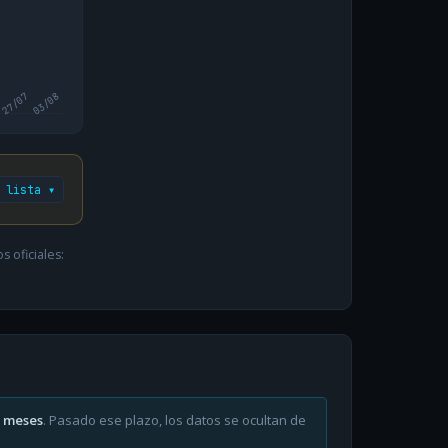
27/07
03/08
 lista ▾
 oficiales:
6 meses
. Pasado ese plazo, los datos se ocultan de