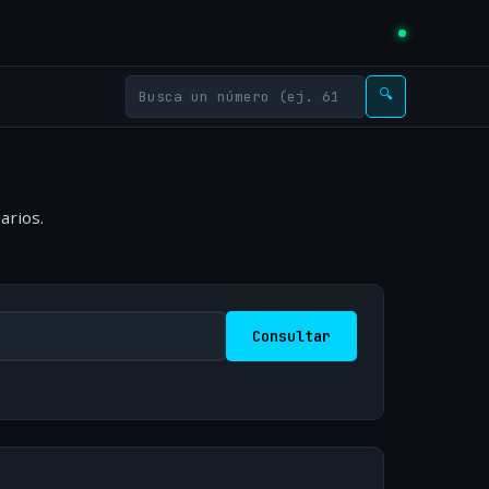
🔍
arios.
Consultar