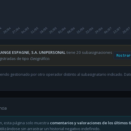
04
20/04
27/04
04/05
11/05
18/05
25/05
01/06
08/06
15/06
22/06
29/06
06/07
13/07
20/07
ANGE ESPAGNE, S.A. UNIPERSONAL
tiene 20 subasignaciones
Mostrar
gistradas de tipo
Geográfico
.
endo gestionado por otro operador distinto al subasignatario indicado. Datos
ncia
n, esta página solo muestra
comentarios y valoraciones de los últimos 
ilizándose sin arrastrar un historial negativo indefinido.