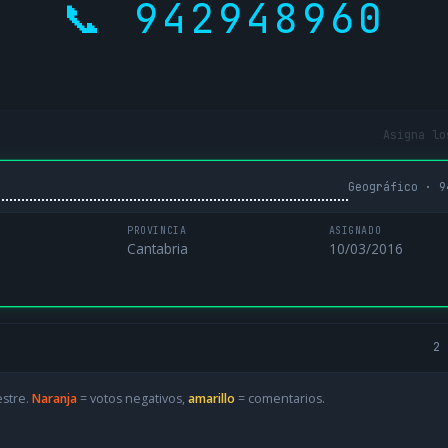
📞 942948960
Asigna lo
Geográfico · 9
PROVINCIA
ASIGNADO
Cantabria
10/03/2016
2 
estre.
Naranja
= votos negativos,
amarillo
= comentarios.