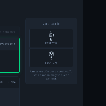
VALORACIÓN
▾
s rangos
👍
0
POSITIVO
▾
4294XXXX
😡
2
NEGATIVO
Una valoración por dispositivo. Tu
voto es anónimo y se puede
cambiar.
▾
😡 · 0 💬