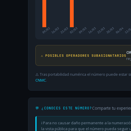
09/02
16/02
23/02
02/03
09/03
16/03
23/03
30/03
06/04
13/
OR
⚠️ POSIBLES OPERADORES SUBASIGNATARIOS
re
⚠️ Tras portabilidad numérica el número puede estar si
CNMC
.
Comparte tu experie
💬 ¿CONOCES ESTE NÚMERO?
ℹ️ Para no causar daño permanente a la numeració
la vista pública para que el número pueda seguir ut