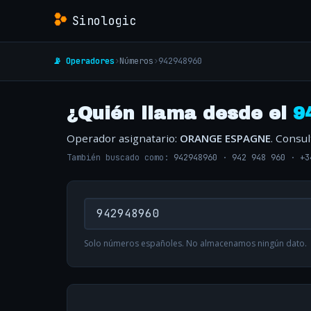
Sinologic
📡 Operadores
›
Números
›
942948960
¿Quién llama desde el
9
Operador asignatario:
ORANGE ESPAGNE
. Consu
También buscado como:
942948960
·
942 948 960
·
+3
Solo números españoles. No almacenamos ningún dato.