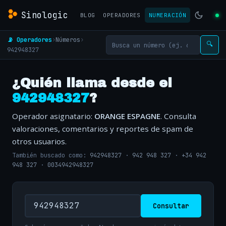
Sinologic
BLOG
OPERADORES
NUMERACIÓN
📡 Operadores
›
Números
›
🔍
942948327
¿Quién llama desde el
942948327
?
Operador asignatario:
ORANGE ESPAGNE
. Consulta
valoraciones, comentarios y reportes de spam de
otros usuarios.
También buscado como:
942948327
·
942 948 327
·
+34 942
948 327
·
0034942948327
Consultar