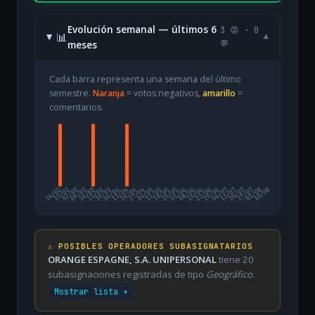
Evolución semanal — últimos 6
3 😡 · 0
📊
▾
meses
💬
Cada barra representa una semana del último
semestre.
Naranja
= votos negativos,
amarillo
=
comentarios.
16/02
23/02
02/03
09/03
16/03
23/03
30/03
06/04
13/04
20/04
27/04
04/05
11/05
18/05
25/05
01/06
08/06
15/06
22/06
29/06
06/07
13/07
20/07
27/07
03/08
10/08
⚠️ POSIBLES OPERADORES SUBASIGNATARIOS
ORANGE ESPAGNE, S.A. UNIPERSONAL
tiene 20
subasignaciones registradas de tipo
Geográfico
.
Mostrar lista ▾