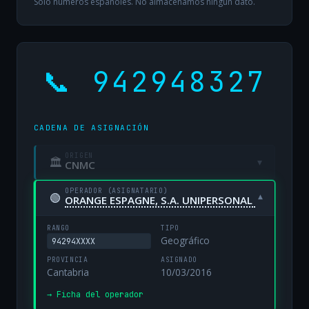
Solo números españoles. No almacenamos ningún dato.
📞 942948327
CADENA DE ASIGNACIÓN
ORIGEN
🏛
▾
CNMC
OPERADOR (ASIGNATARIO)
🟢
▾
ORANGE ESPAGNE, S.A. UNIPERSONAL
RANGO
TIPO
Geográfico
94294XXXX
PROVINCIA
ASIGNADO
Cantabria
10/03/2016
→ Ficha del operador