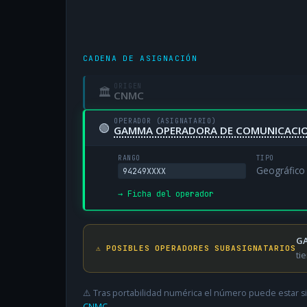
CADENA DE ASIGNACIÓN
ORIGEN
🏛
CNMC
OPERADOR (ASIGNATARIO)
🟢
GAMMA OPERADORA DE COMUNICACION
RANGO
TIPO
Geográfico
94249XXXX
→ Ficha del operador
GA
⚠️ POSIBLES OPERADORES SUBASIGNATARIOS
ti
⚠️ Tras portabilidad numérica el número puede estar si
CNMC
.