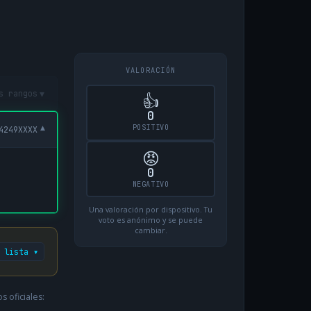
VALORACIÓN
▾
s rangos
👍
0
POSITIVO
▾
4249XXXX
😡
0
NEGATIVO
Una valoración por dispositivo. Tu
voto es anónimo y se puede
cambiar.
 lista ▾
 oficiales: