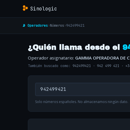
Sinologic
📡 Operadores
›
Números
›
942499421
¿Quién llama desde el
9
Operador asignatario:
GAMMA OPERADORA DE 
También buscado como:
942499421
·
942 499 421
·
+3
Solo números españoles. No almacenamos ningún dato.