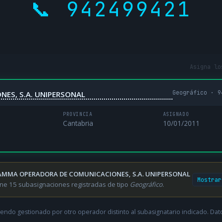
📞 942499421
Asigna lo
Geográfico · 9
ES, S.A. UNIPERSONAL
PROVINCIA
ASIGNADO
Cantabria
10/01/2011
MMA OPERADORA DE COMUNICACIONES, S.A. UNIPERSONAL
Mostrar
ene 15 subasignaciones registradas de tipo
Geográfico
.
endo gestionado por otro operador distinto al subasignatario indicado. Datos