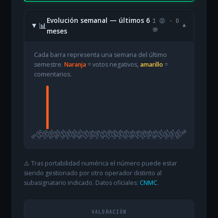
Evolución semanal — últimos 6
1 😡 · 0
📊
▾
meses
💬
Cada barra representa una semana del último
semestre.
Naranja
= votos negativos,
amarillo
=
comentarios.
09/02
16/02
23/02
02/03
09/03
16/03
23/03
30/03
06/04
13/04
20/04
27/04
04/05
11/05
18/05
25/05
01/06
08/06
15/06
22/06
29/06
06/07
13/07
20/07
27/07
03/08
⚠️ Tras portabilidad numérica el número puede estar
siendo gestionado por otro operador distinto al
subasignatario indicado. Datos oficiales:
CNMC
.
VALORACIÓN