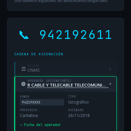
Solo números españoles. No almacenamos ningún dato.
📞 942192611
CADENA DE ASIGNACIÓN
ORIGEN
🏛
▾
CNMC
OPERADOR (ASIGNATARIO)
🟢
▾
R CABLE Y TELECABLE TELECOMUNICACIONES, S.A. UNIPERSONAL
RANGO
TIPO
Geográfico
94219XXXX
PROVINCIA
ASIGNADO
Cantabria
26/11/2018
→ Ficha del operador