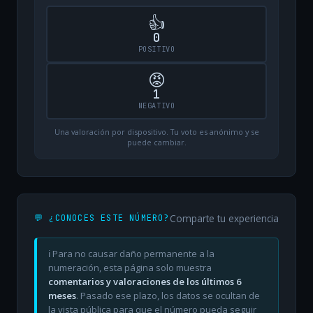
👍
0
POSITIVO
😡
1
NEGATIVO
Una valoración por dispositivo. Tu voto es anónimo y se
puede cambiar.
Comparte tu experiencia
💬 ¿CONOCES ESTE NÚMERO?
ℹ️ Para no causar daño permanente a la
numeración, esta página solo muestra
comentarios y valoraciones de los últimos 6
meses
. Pasado ese plazo, los datos se ocultan de
la vista pública para que el número pueda seguir