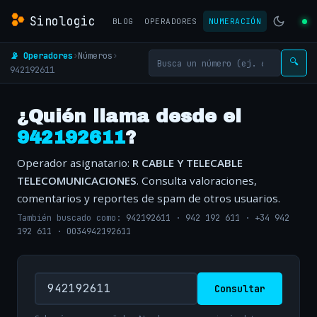
Sinologic
BLOG
OPERADORES
NUMERACIÓN
📡 Operadores
›
Números
›
🔍
942192611
¿Quién llama desde el
942192611
?
Operador asignatario:
R CABLE Y TELECABLE
TELECOMUNICACIONES
. Consulta valoraciones,
comentarios y reportes de spam de otros usuarios.
También buscado como:
942192611
·
942 192 611
·
+34 942
192 611
·
0034942192611
Consultar