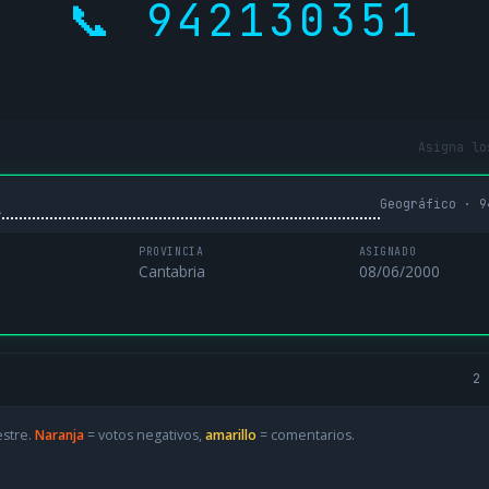
📞 942130351
Asigna lo
Geográfico · 9
L
PROVINCIA
ASIGNADO
Cantabria
08/06/2000
2 
estre.
Naranja
= votos negativos,
amarillo
= comentarios.