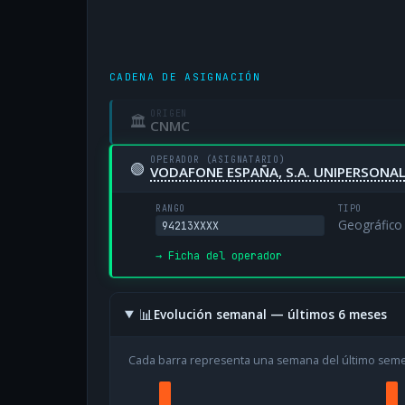
CADENA DE ASIGNACIÓN
ORIGEN
🏛
CNMC
OPERADOR (ASIGNATARIO)
🟢
VODAFONE ESPAÑA, S.A. UNIPERSONA
RANGO
TIPO
Geográfico
94213XXXX
→ Ficha del operador
📊
Evolución semanal — últimos 6 meses
Cada barra representa una semana del último sem