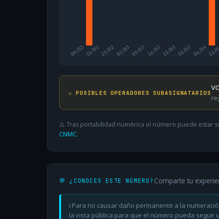
09/02
16/02
23/02
02/03
09/03
16/03
23/03
30/03
06/04
13/
VO
⚠️ POSIBLES OPERADORES SUBASIGNATARIOS
re
⚠️ Tras portabilidad numérica el número puede estar si
CNMC
.
Comparte tu experie
💬 ¿CONOCES ESTE NÚMERO?
ℹ️ Para no causar daño permanente a la numeració
la vista pública para que el número pueda seguir ut