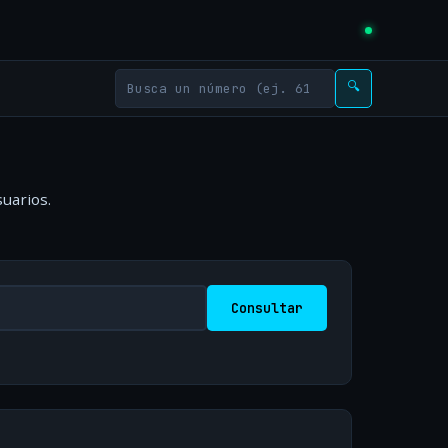
🔍
uarios.
Consultar