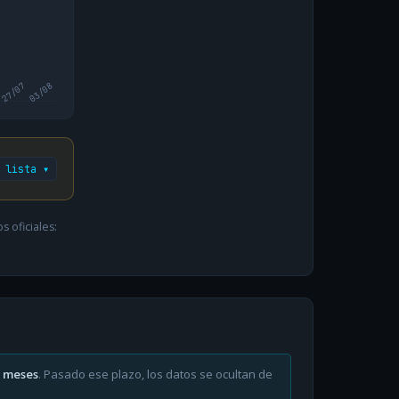
27/07
03/08
 lista ▾
 oficiales:
6 meses
. Pasado ese plazo, los datos se ocultan de