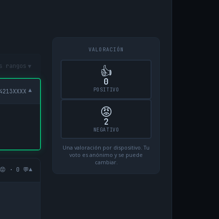
VALORACIÓN
▾
s rangos
👍
0
POSITIVO
▾
4213XXXX
😡
2
NEGATIVO
Una valoración por dispositivo. Tu
voto es anónimo y se puede
cambiar.
▾
😡 · 0 💬