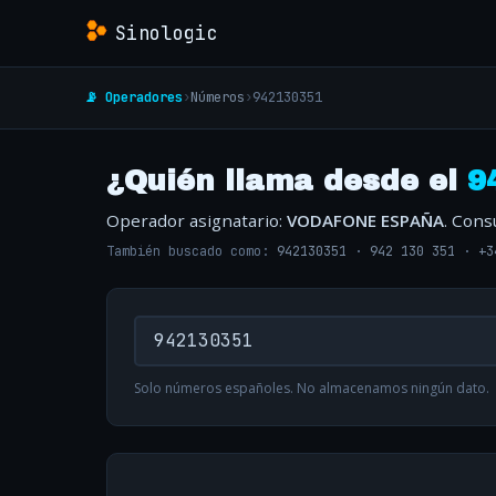
Sinologic
📡 Operadores
›
Números
›
942130351
¿Quién llama desde el
9
Operador asignatario:
VODAFONE ESPAÑA
. Cons
También buscado como:
942130351
·
942 130 351
·
+3
Solo números españoles. No almacenamos ningún dato.