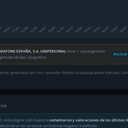
04
20/04
27/04
04/05
11/05
18/05
25/05
01/06
08/06
15/06
22/06
29/06
06/07
13/07
20/07
DAFONE ESPAÑA, S.A. UNIPERSONAL
tiene 1 subasignación
Mostrar
gistrada de tipo
Geográfico
.
endo gestionado por otro operador distinto al subasignatario indicado. Datos
ncia
n, esta página solo muestra
comentarios y valoraciones de los últimos 
ilizándose sin arrastrar un historial negativo indefinido.