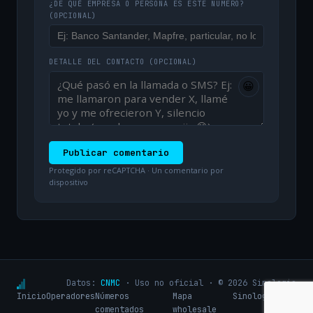
¿DE QUÉ EMPRESA O PERSONA ES ESTE NÚMERO?
(OPCIONAL)
DETALLE DEL CONTACTO
(OPCIONAL)
😀
Publicar comentario
Protegido por reCAPTCHA · Un comentario por
dispositivo
Datos:
CNMC
· Uso no oficial · © 2026 Sinologic
Inicio
Operadores
Números
Mapa
Sinologic.net
comentados
wholesale