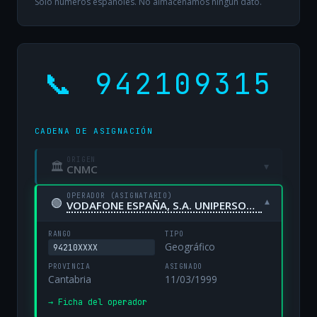
Solo números españoles. No almacenamos ningún dato.
📞 942109315
CADENA DE ASIGNACIÓN
ORIGEN
🏛
▾
CNMC
OPERADOR (ASIGNATARIO)
🟢
▾
VODAFONE ESPAÑA, S.A. UNIPERSONAL
RANGO
TIPO
Geográfico
94210XXXX
PROVINCIA
ASIGNADO
Cantabria
11/03/1999
→ Ficha del operador