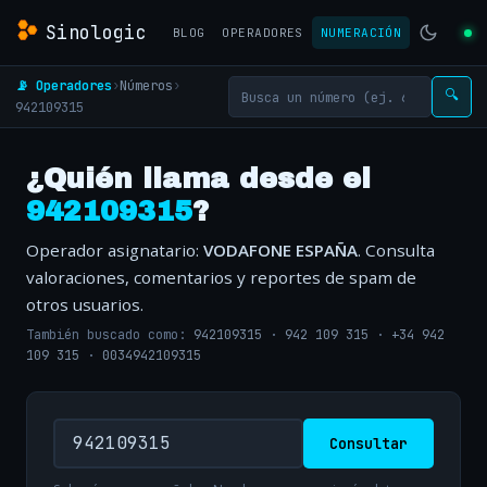
Sinologic
BLOG
OPERADORES
NUMERACIÓN
📡 Operadores
›
Números
›
🔍
942109315
¿Quién llama desde el
942109315
?
Operador asignatario:
VODAFONE ESPAÑA
. Consulta
valoraciones, comentarios y reportes de spam de
otros usuarios.
También buscado como:
942109315
·
942 109 315
·
+34 942
109 315
·
0034942109315
Consultar