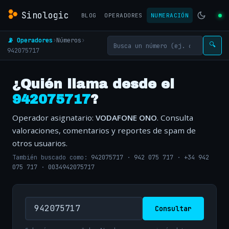
Sinologic
BLOG
OPERADORES
NUMERACIÓN
📡 Operadores
›
Números
›
🔍
942075717
¿Quién llama desde el
942075717
?
Operador asignatario:
VODAFONE ONO
. Consulta
valoraciones, comentarios y reportes de spam de
otros usuarios.
También buscado como:
942075717
·
942 075 717
·
+34 942
075 717
·
0034942075717
Consultar