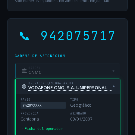
Solo números españoles. No almacenamos ningún dato.
📞 942075717
CADENA DE ASIGNACIÓN
ORIGEN
🏛
▾
CNMC
OPERADOR (ASIGNATARIO)
🟢
▾
VODAFONE ONO, S.A. UNIPERSONAL
RANGO
TIPO
Geográfico
94207XXXX
PROVINCIA
ASIGNADO
Cantabria
09/01/2007
→ Ficha del operador