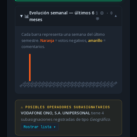
Evolución semanal — últimos 6
1 😡 · 0
📊
▾
meses
💬
Cada barra representa una semana del último
semestre.
Naranja
= votos negativos,
amarillo
=
comentarios.
09/02
16/02
23/02
02/03
09/03
16/03
23/03
30/03
06/04
13/04
20/04
27/04
04/05
11/05
18/05
25/05
01/06
08/06
15/06
22/06
29/06
06/07
13/07
20/07
27/07
03/08
⚠️ POSIBLES OPERADORES SUBASIGNATARIOS
VODAFONE ONO, S.A. UNIPERSONAL
tiene 4
subasignaciones registradas de tipo
Geográfico
.
Mostrar lista ▾