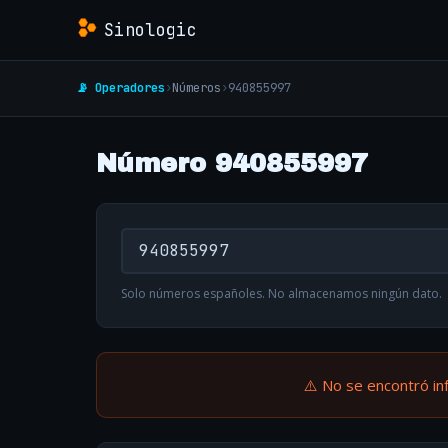
Sinologic
📡 Operadores
›
Números
›
940855997
Número 940855997
Solo números españoles. No almacenamos ningún dato.
⚠️ No se encontró in