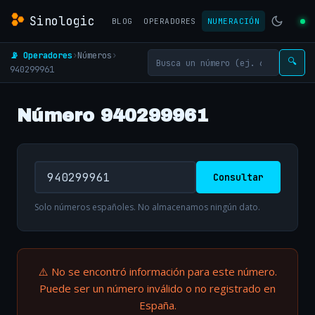
Sinologic
BLOG
OPERADORES
NUMERACIÓN
📡 Operadores
›
Números
›
🔍
940299961
Número 940299961
Consultar
Solo números españoles. No almacenamos ningún dato.
⚠️ No se encontró información para este número.
Puede ser un número inválido o no registrado en
España.