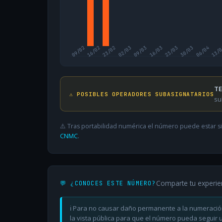
09/02
16/02
23/02
02/03
09/03
16/03
23/03
30/03
06/04
13/
TE
⚠️ POSIBLES OPERADORES SUBASIGNATARIOS
su
⚠️ Tras portabilidad numérica el número puede estar si
CNMC
.
Comparte tu experie
💬 ¿CONOCES ESTE NÚMERO?
ℹ️ Para no causar daño permanente a la numeració
la vista pública para que el número pueda seguir ut