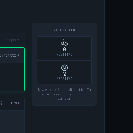
VALORACIÓN
▾
s rangos
👍
0
POSITIVO
▾
3741XXXX
😡
2
NEGATIVO
Una valoración por dispositivo. Tu
voto es anónimo y se puede
cambiar.
▾
😡 · 0 💬