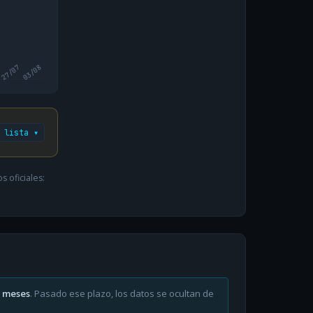
27/07
03/08
 lista ▾
 oficiales:
6 meses
. Pasado ese plazo, los datos se ocultan de