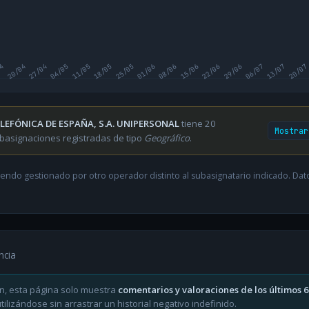
04
20/04
27/04
04/05
11/05
18/05
25/05
01/06
08/06
15/06
22/06
29/06
06/07
13/07
20/07
LEFÓNICA DE ESPAÑA, S.A. UNIPERSONAL
tiene 20
Mostrar
basignaciones registradas de tipo
Geográfico
.
endo gestionado por otro operador distinto al subasignatario indicado. Datos
ncia
n, esta página solo muestra
comentarios y valoraciones de los últimos 
ilizándose sin arrastrar un historial negativo indefinido.