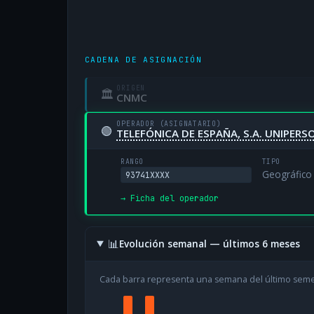
CADENA DE ASIGNACIÓN
ORIGEN
🏛
CNMC
OPERADOR (ASIGNATARIO)
🟢
TELEFÓNICA DE ESPAÑA, S.A. UNIPERS
RANGO
TIPO
Geográfico
93741XXXX
→ Ficha del operador
📊
Evolución semanal — últimos 6 meses
Cada barra representa una semana del último sem