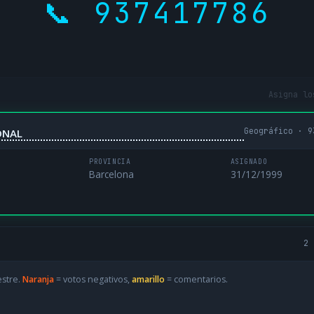
📞 937417786
Asigna lo
Geográfico · 9
ONAL
PROVINCIA
ASIGNADO
Barcelona
31/12/1999
2 
estre.
Naranja
= votos negativos,
amarillo
= comentarios.