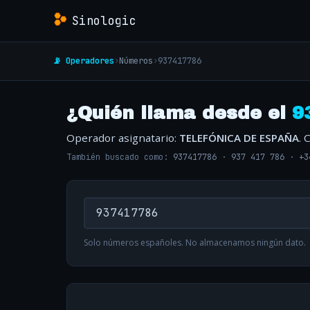
Sinologic
📡 Operadores
›
Números
›
937417786
¿Quién llama desde el
9
Operador asignatario:
TELEFÓNICA DE ESPAÑA
. 
También buscado como:
937417786
·
937 417 786
·
+3
Solo números españoles. No almacenamos ningún dato.