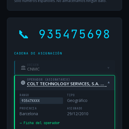
Solo números españoles. No almacenamos ningún dato.
📞 935475698
CADENA DE ASIGNACIÓN
ORIGEN
🏛
▾
CNMC
OPERADOR (ASIGNATARIO)
🟢
▾
COLT TECHNOLOGY SERVICES, S.A. UNIPERSONAL
RANGO
TIPO
Geográfico
93547XXXX
PROVINCIA
ASIGNADO
Barcelona
29/12/2010
→ Ficha del operador