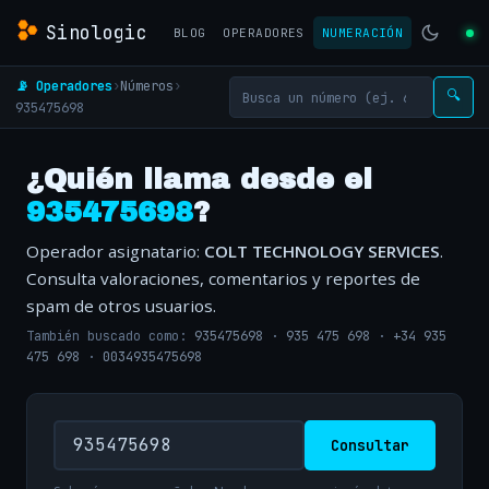
Sinologic
BLOG
OPERADORES
NUMERACIÓN
📡 Operadores
›
Números
›
🔍
935475698
¿Quién llama desde el
935475698
?
Operador asignatario:
COLT TECHNOLOGY SERVICES
.
Consulta valoraciones, comentarios y reportes de
spam de otros usuarios.
También buscado como:
935475698
·
935 475 698
·
+34 935
475 698
·
0034935475698
Consultar