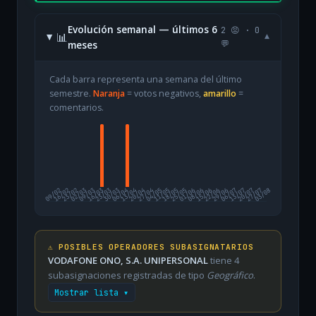
Evolución semanal — últimos 6
2 😡 · 0
📊
▾
meses
💬
Cada barra representa una semana del último
semestre.
Naranja
= votos negativos,
amarillo
=
comentarios.
09/02
16/02
23/02
02/03
09/03
16/03
23/03
30/03
06/04
13/04
20/04
27/04
04/05
11/05
18/05
25/05
01/06
08/06
15/06
22/06
29/06
06/07
13/07
20/07
27/07
03/08
⚠️ POSIBLES OPERADORES SUBASIGNATARIOS
VODAFONE ONO, S.A. UNIPERSONAL
tiene 4
subasignaciones registradas de tipo
Geográfico
.
Mostrar lista ▾