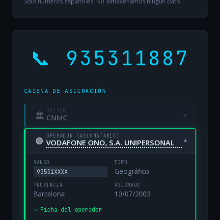
Solo números españoles. No almacenamos ningún dato.
📞 935311887
CADENA DE ASIGNACIÓN
ORIGEN
🏛
▾
CNMC
OPERADOR (ASIGNATARIO)
🟢
▾
VODAFONE ONO, S.A. UNIPERSONAL
RANGO
TIPO
Geográfico
93531XXXX
PROVINCIA
ASIGNADO
Barcelona
10/07/2003
→ Ficha del operador