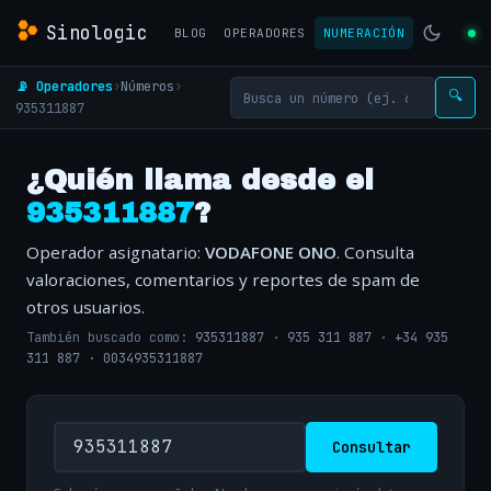
Sinologic
BLOG
OPERADORES
NUMERACIÓN
📡 Operadores
›
Números
›
🔍
935311887
¿Quién llama desde el
935311887
?
Operador asignatario:
VODAFONE ONO
. Consulta
valoraciones, comentarios y reportes de spam de
otros usuarios.
También buscado como:
935311887
·
935 311 887
·
+34 935
311 887
·
0034935311887
Consultar