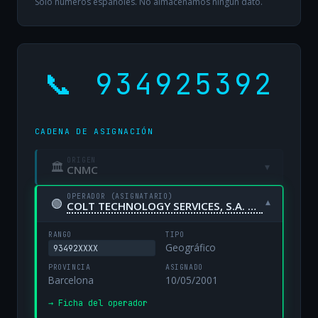
Solo números españoles. No almacenamos ningún dato.
📞 934925392
CADENA DE ASIGNACIÓN
ORIGEN
🏛
▾
CNMC
OPERADOR (ASIGNATARIO)
🟢
▾
COLT TECHNOLOGY SERVICES, S.A. UNIPERSONAL
RANGO
TIPO
Geográfico
93492XXXX
PROVINCIA
ASIGNADO
Barcelona
10/05/2001
→ Ficha del operador