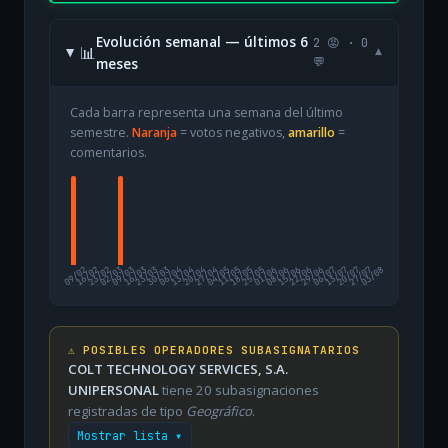
Evolución semanal — últimos 6
2 😡 · 0
📊
▾
meses
💬
Cada barra representa una semana del último
semestre.
Naranja
= votos negativos,
amarillo
=
comentarios.
09/02
16/02
23/02
02/03
09/03
16/03
23/03
30/03
06/04
13/04
20/04
27/04
04/05
11/05
18/05
25/05
01/06
08/06
15/06
22/06
29/06
06/07
13/07
20/07
27/07
03/08
⚠️ POSIBLES OPERADORES SUBASIGNATARIOS
COLT TECHNOLOGY SERVICES, S.A.
UNIPERSONAL
tiene 20 subasignaciones
registradas de tipo
Geográfico
.
Mostrar lista ▾