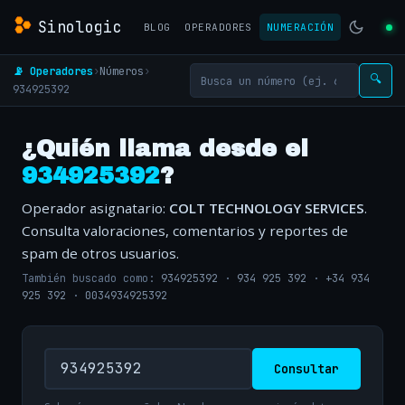
Sinologic
BLOG
OPERADORES
NUMERACIÓN
📡 Operadores
›
Números
›
🔍
934925392
¿Quién llama desde el
934925392
?
Operador asignatario:
COLT TECHNOLOGY SERVICES
.
Consulta valoraciones, comentarios y reportes de
spam de otros usuarios.
También buscado como:
934925392
·
934 925 392
·
+34 934
925 392
·
0034934925392
Consultar