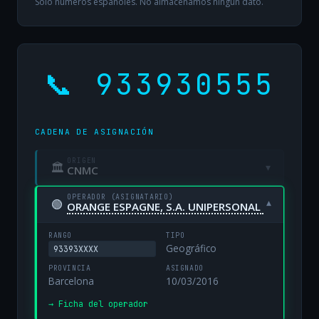
Solo números españoles. No almacenamos ningún dato.
📞 933930555
CADENA DE ASIGNACIÓN
ORIGEN
🏛
▾
CNMC
OPERADOR (ASIGNATARIO)
🟢
▾
ORANGE ESPAGNE, S.A. UNIPERSONAL
RANGO
TIPO
Geográfico
93393XXXX
PROVINCIA
ASIGNADO
Barcelona
10/03/2016
→ Ficha del operador