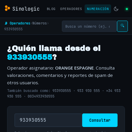
Sinologic
BLOG
OPERADORES
NUMERACIÓN
📡 Operadores
›
Números
›
🔍
933930555
¿Quién llama desde el
933930555
?
Operador asignatario:
ORANGE ESPAGNE
. Consulta
valoraciones, comentarios y reportes de spam de
otros usuarios.
También buscado como:
933930555
·
933 930 555
·
+34 933
930 555
·
0034933930555
Consultar