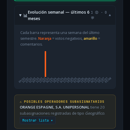
Evolución semanal — últimos 6
1 😡 · 0
📊
▾
meses
💬
Cada barra representa una semana del último
semestre.
Naranja
= votos negativos,
amarillo
=
comentarios.
09/02
16/02
23/02
02/03
09/03
16/03
23/03
30/03
06/04
13/04
20/04
27/04
04/05
11/05
18/05
25/05
01/06
08/06
15/06
22/06
29/06
06/07
13/07
20/07
27/07
03/08
⚠️ POSIBLES OPERADORES SUBASIGNATARIOS
ORANGE ESPAGNE, S.A. UNIPERSONAL
tiene 20
subasignaciones registradas de tipo
Geográfico
.
Mostrar lista ▾