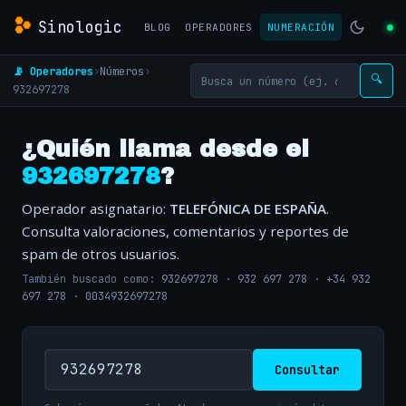
Sinologic
BLOG
OPERADORES
NUMERACIÓN
📡 Operadores
›
Números
›
🔍
932697278
¿Quién llama desde el
932697278
?
Operador asignatario:
TELEFÓNICA DE ESPAÑA
.
Consulta valoraciones, comentarios y reportes de
spam de otros usuarios.
También buscado como:
932697278
·
932 697 278
·
+34 932
697 278
·
0034932697278
Consultar