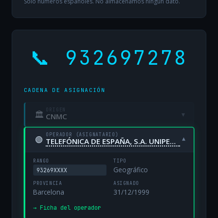
Solo números españoles. No almacenamos ningún dato.
📞 932697278
CADENA DE ASIGNACIÓN
ORIGEN
🏛
▾
CNMC
OPERADOR (ASIGNATARIO)
🟢
▾
TELEFÓNICA DE ESPAÑA, S.A. UNIPERSONAL
RANGO
TIPO
Geográfico
93269XXXX
PROVINCIA
ASIGNADO
Barcelona
31/12/1999
→ Ficha del operador