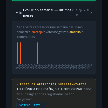
Evolución semanal — últimos 6
3 😡 · 0
📊
▾
meses
💬
Cada barra representa una semana del último
semestre.
Naranja
= votos negativos,
amarillo
=
comentarios.
09/02
16/02
23/02
02/03
09/03
16/03
23/03
30/03
06/04
13/04
20/04
27/04
04/05
11/05
18/05
25/05
01/06
08/06
15/06
22/06
29/06
06/07
13/07
20/07
27/07
03/08
⚠️ POSIBLES OPERADORES SUBASIGNATARIOS
TELEFÓNICA DE ESPAÑA, S.A. UNIPERSONAL
tiene
20 subasignaciones registradas de tipo
Geográfico
.
Mostrar lista ▾