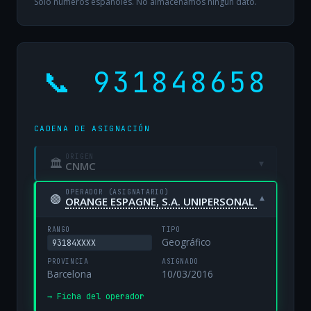
Solo números españoles. No almacenamos ningún dato.
📞 931848658
CADENA DE ASIGNACIÓN
ORIGEN
🏛
▾
CNMC
OPERADOR (ASIGNATARIO)
🟢
▾
ORANGE ESPAGNE, S.A. UNIPERSONAL
RANGO
TIPO
Geográfico
93184XXXX
PROVINCIA
ASIGNADO
Barcelona
10/03/2016
→ Ficha del operador