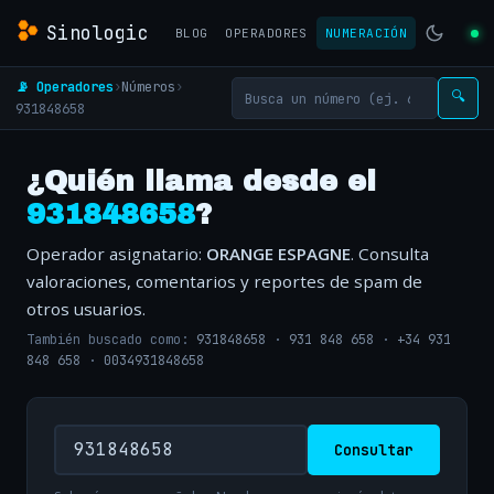
Sinologic
BLOG
OPERADORES
NUMERACIÓN
📡 Operadores
›
Números
›
🔍
931848658
¿Quién llama desde el
931848658
?
Operador asignatario:
ORANGE ESPAGNE
. Consulta
valoraciones, comentarios y reportes de spam de
otros usuarios.
También buscado como:
931848658
·
931 848 658
·
+34 931
848 658
·
0034931848658
Consultar