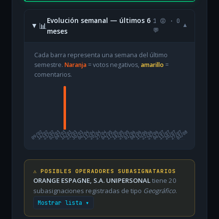
Evolución semanal — últimos 6
1 😡 · 0
📊
▾
meses
💬
Cada barra representa una semana del último
semestre.
Naranja
= votos negativos,
amarillo
=
comentarios.
09/02
16/02
23/02
02/03
09/03
16/03
23/03
30/03
06/04
13/04
20/04
27/04
04/05
11/05
18/05
25/05
01/06
08/06
15/06
22/06
29/06
06/07
13/07
20/07
27/07
03/08
⚠️ POSIBLES OPERADORES SUBASIGNATARIOS
ORANGE ESPAGNE, S.A. UNIPERSONAL
tiene 20
subasignaciones registradas de tipo
Geográfico
.
Mostrar lista ▾