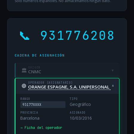
Solo números españoles. No almacenamos ningún dato.
📞 931776208
CADENA DE ASIGNACIÓN
ORIGEN
🏛
▾
CNMC
OPERADOR (ASIGNATARIO)
🟢
▾
ORANGE ESPAGNE, S.A. UNIPERSONAL
RANGO
TIPO
Geográfico
93177XXXX
PROVINCIA
ASIGNADO
Barcelona
10/03/2016
→ Ficha del operador