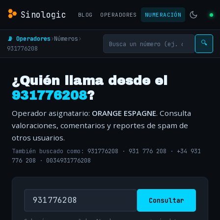
Sinologic
BLOG
OPERADORES
NUMERACIÓN
📡 Operadores
›
Números
›
🔍
931776208
¿Quién llama desde el
931776208
?
Operador asignatario:
ORANGE ESPAGNE
. Consulta
valoraciones, comentarios y reportes de spam de
otros usuarios.
También buscado como:
931776208
·
931 776 208
·
+34 931
776 208
·
0034931776208
Consultar