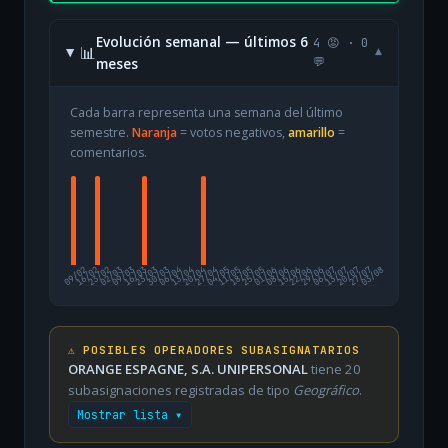
Evolución semanal — últimos 6
4 😡 · 0
📊
▾
meses
💬
Cada barra representa una semana del último
semestre.
Naranja
= votos negativos,
amarillo
=
comentarios.
09/02
16/02
23/02
02/03
09/03
16/03
23/03
30/03
06/04
13/04
20/04
27/04
04/05
11/05
18/05
25/05
01/06
08/06
15/06
22/06
29/06
06/07
13/07
20/07
27/07
03/08
⚠️ POSIBLES OPERADORES SUBASIGNATARIOS
ORANGE ESPAGNE, S.A. UNIPERSONAL
tiene 20
subasignaciones registradas de tipo
Geográfico
.
Mostrar lista ▾