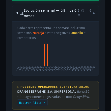
Evolución semanal — últimos 6
2 😡 · 0
📊
▾
meses
💬
Cada barra representa una semana del último
semestre.
Naranja
= votos negativos,
amarillo
=
comentarios.
09/02
16/02
23/02
02/03
09/03
16/03
23/03
30/03
06/04
13/04
20/04
27/04
04/05
11/05
18/05
25/05
01/06
08/06
15/06
22/06
29/06
06/07
13/07
20/07
27/07
03/08
⚠️ POSIBLES OPERADORES SUBASIGNATARIOS
ORANGE ESPAGNE, S.A. UNIPERSONAL
tiene 20
subasignaciones registradas de tipo
Geográfico
.
Mostrar lista ▾