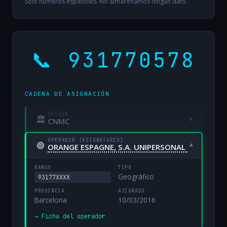
Solo números españoles. No almacenamos ningún dato.
📞 931770578
CADENA DE ASIGNACIÓN
ORIGEN
🏛
▾
CNMC
OPERADOR (ASIGNATARIO)
🟢
▾
ORANGE ESPAGNE, S.A. UNIPERSONAL
RANGO
TIPO
Geográfico
93177XXXX
PROVINCIA
ASIGNADO
Barcelona
10/03/2016
→ Ficha del operador