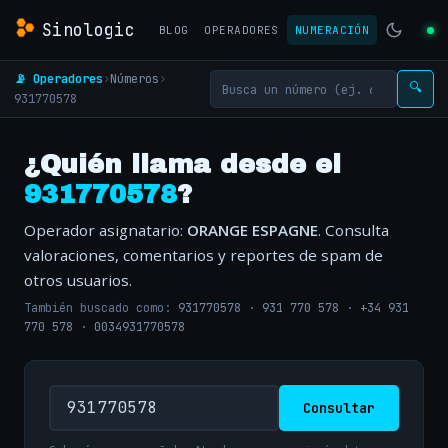
Sinologic
BLOG
OPERADORES
NUMERACIÓN
📡 Operadores
›
Números
›
🔍
931770578
¿Quién llama desde el
931770578
?
Operador asignatario:
ORANGE ESPAGNE
. Consulta
valoraciones, comentarios y reportes de spam de
otros usuarios.
También buscado como:
931770578
·
931 770 578
·
+34 931
770 578
·
0034931770578
Consultar