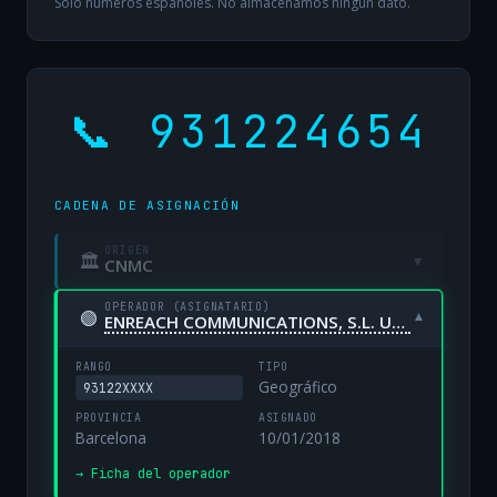
Solo números españoles. No almacenamos ningún dato.
📞 931224654
CADENA DE ASIGNACIÓN
ORIGEN
🏛
▾
CNMC
OPERADOR (ASIGNATARIO)
🟢
▾
ENREACH COMMUNICATIONS, S.L. UNIPERSONAL
RANGO
TIPO
Geográfico
93122XXXX
PROVINCIA
ASIGNADO
Barcelona
10/01/2018
→ Ficha del operador