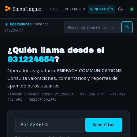
Sinologic
BLOG
OPERADORES
NUMERACIÓN
📡 Operadores
›
Números
›
🔍
931224654
¿Quién llama desde el
931224654
?
Operador asignatario:
ENREACH COMMUNICATIONS
.
Consulta valoraciones, comentarios y reportes de
spam de otros usuarios.
También buscado como:
931224654
·
931 224 654
·
+34 931
224 654
·
0034931224654
Consultar