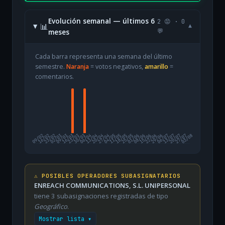
Evolución semanal — últimos 6
2 😡 · 0
📊
▾
meses
💬
Cada barra representa una semana del último
semestre.
Naranja
= votos negativos,
amarillo
=
comentarios.
09/02
16/02
23/02
02/03
09/03
16/03
23/03
30/03
06/04
13/04
20/04
27/04
04/05
11/05
18/05
25/05
01/06
08/06
15/06
22/06
29/06
06/07
13/07
20/07
27/07
03/08
⚠️ POSIBLES OPERADORES SUBASIGNATARIOS
ENREACH COMMUNICATIONS, S.L. UNIPERSONAL
tiene 3 subasignaciones registradas de tipo
Geográfico
.
Mostrar lista ▾