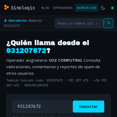
Sinologic
BLOG
OPERADORES
NUMERACIÓN
📡 Operadores
›
Números
›
🔍
931207672
¿Quién llama desde el
931207672
?
Operador asignatario:
VOZ COMPUTING
. Consulta
valoraciones, comentarios y reportes de spam de
otros usuarios.
También buscado como:
931207672
·
931 207 672
·
+34 931
207 672
·
0034931207672
Consultar