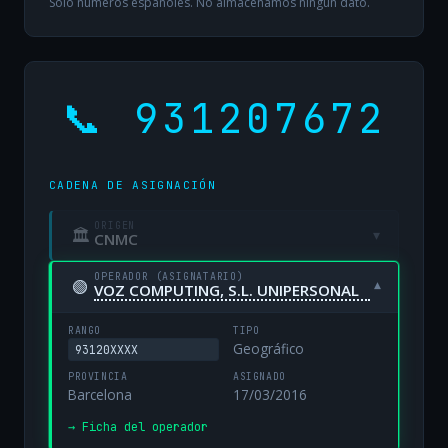
Solo números españoles. No almacenamos ningún dato.
📞 931207672
CADENA DE ASIGNACIÓN
ORIGEN
🏛
▾
CNMC
OPERADOR (ASIGNATARIO)
🟢
▾
VOZ COMPUTING, S.L. UNIPERSONAL
RANGO
TIPO
Geográfico
93120XXXX
PROVINCIA
ASIGNADO
Barcelona
17/03/2016
→ Ficha del operador