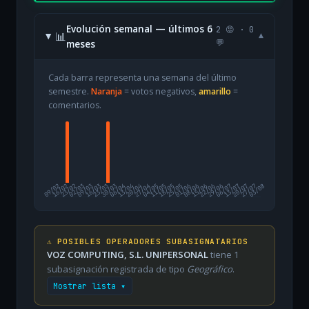
Evolución semanal — últimos 6
2 😡 · 0
📊
▾
meses
💬
Cada barra representa una semana del último
semestre.
Naranja
= votos negativos,
amarillo
=
comentarios.
09/02
16/02
23/02
02/03
09/03
16/03
23/03
30/03
06/04
13/04
20/04
27/04
04/05
11/05
18/05
25/05
01/06
08/06
15/06
22/06
29/06
06/07
13/07
20/07
27/07
03/08
⚠️ POSIBLES OPERADORES SUBASIGNATARIOS
VOZ COMPUTING, S.L. UNIPERSONAL
tiene 1
subasignación registrada de tipo
Geográfico
.
Mostrar lista ▾