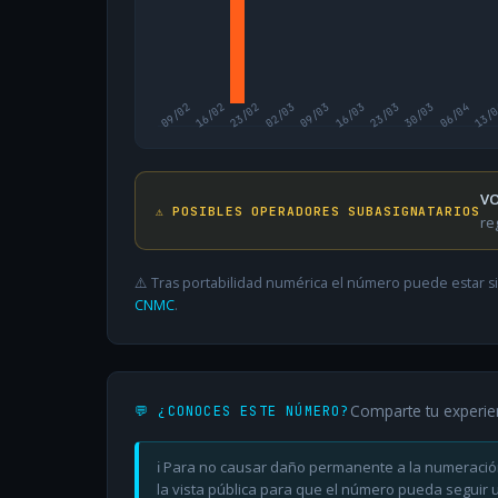
09/02
16/02
23/02
02/03
09/03
16/03
23/03
30/03
06/04
13/
VO
⚠️ POSIBLES OPERADORES SUBASIGNATARIOS
re
⚠️ Tras portabilidad numérica el número puede estar si
CNMC
.
Comparte tu experie
💬 ¿CONOCES ESTE NÚMERO?
ℹ️ Para no causar daño permanente a la numeració
la vista pública para que el número pueda seguir ut