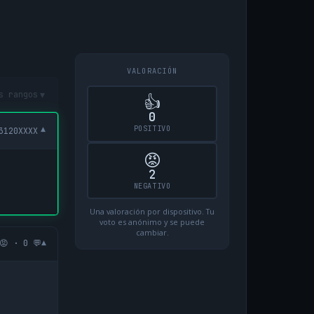
VALORACIÓN
▾
s rangos
👍
0
POSITIVO
▾
3120XXXX
😡
2
NEGATIVO
Una valoración por dispositivo. Tu
voto es anónimo y se puede
cambiar.
▾
😡 · 0 💬