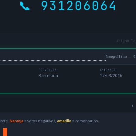
📞 931206064
Asigna lo
Geográfico · 9
PROVINCIA
ASIGNADO
Barcelona
17/03/2016
2 
estre.
Naranja
= votos negativos,
amarillo
= comentarios.