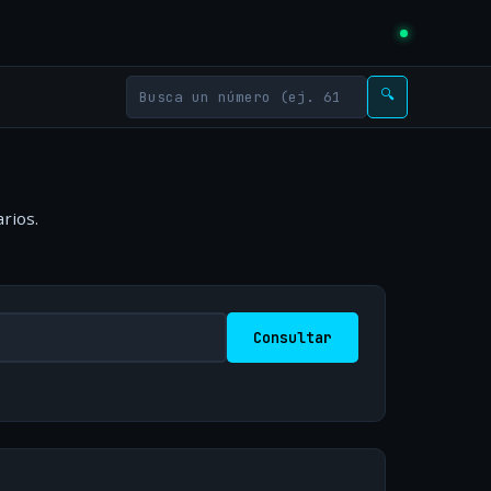
🔍
rios.
Consultar