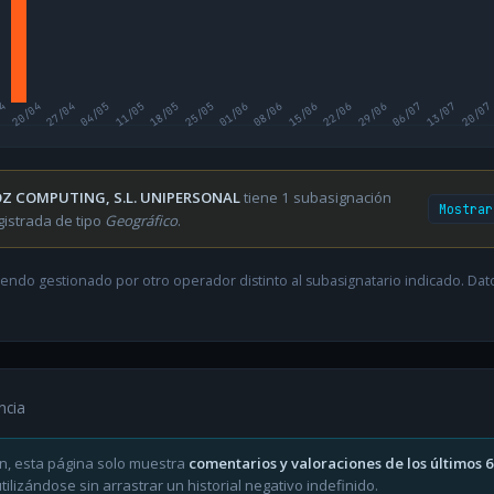
04
20/04
27/04
04/05
11/05
18/05
25/05
01/06
08/06
15/06
22/06
29/06
06/07
13/07
20/07
Z COMPUTING, S.L. UNIPERSONAL
tiene 1 subasignación
Mostrar
gistrada de tipo
Geográfico
.
endo gestionado por otro operador distinto al subasignatario indicado. Datos
ncia
n, esta página solo muestra
comentarios y valoraciones de los últimos 
ilizándose sin arrastrar un historial negativo indefinido.