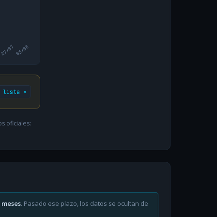
27/07
03/08
 lista ▾
 oficiales:
6 meses
. Pasado ese plazo, los datos se ocultan de