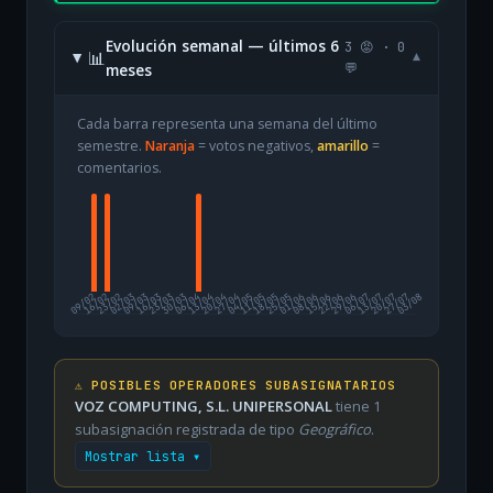
Evolución semanal — últimos 6
3 😡 · 0
📊
▾
meses
💬
Cada barra representa una semana del último
semestre.
Naranja
= votos negativos,
amarillo
=
comentarios.
09/02
16/02
23/02
02/03
09/03
16/03
23/03
30/03
06/04
13/04
20/04
27/04
04/05
11/05
18/05
25/05
01/06
08/06
15/06
22/06
29/06
06/07
13/07
20/07
27/07
03/08
⚠️ POSIBLES OPERADORES SUBASIGNATARIOS
VOZ COMPUTING, S.L. UNIPERSONAL
tiene 1
subasignación registrada de tipo
Geográfico
.
Mostrar lista ▾