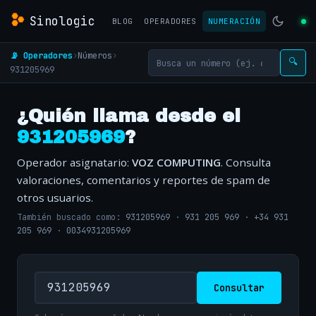
Sinologic
BLOG
OPERADORES
NUMERACIÓN
📡 Operadores
›
Números
›
🔍
931205969
¿Quién llama desde el
931205969
?
Operador asignatario:
VOZ COMPUTING
. Consulta
valoraciones, comentarios y reportes de spam de
otros usuarios.
También buscado como:
931205969
·
931 205 969
·
+34 931
205 969
·
0034931205969
Consultar