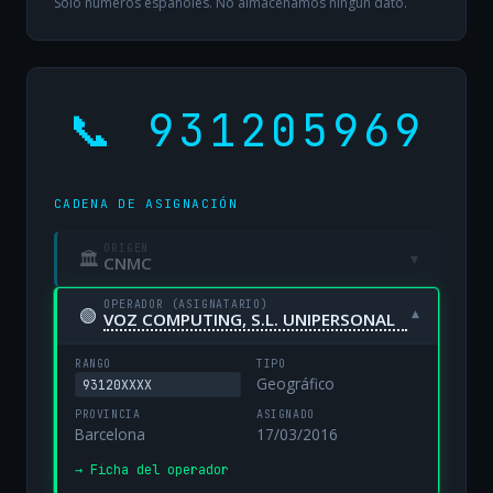
Solo números españoles. No almacenamos ningún dato.
📞 931205969
CADENA DE ASIGNACIÓN
ORIGEN
🏛
▾
CNMC
OPERADOR (ASIGNATARIO)
🟢
▾
VOZ COMPUTING, S.L. UNIPERSONAL
RANGO
TIPO
Geográfico
93120XXXX
PROVINCIA
ASIGNADO
Barcelona
17/03/2016
→ Ficha del operador