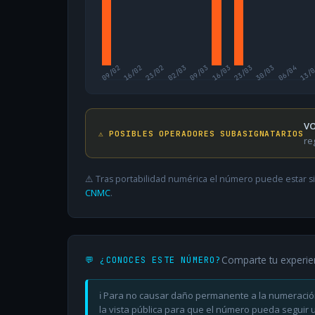
09/02
16/02
23/02
02/03
09/03
16/03
23/03
30/03
06/04
13/
VO
⚠️ POSIBLES OPERADORES SUBASIGNATARIOS
re
⚠️ Tras portabilidad numérica el número puede estar si
CNMC
.
Comparte tu experie
💬 ¿CONOCES ESTE NÚMERO?
ℹ️ Para no causar daño permanente a la numeració
la vista pública para que el número pueda seguir ut