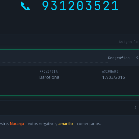
📞 931203521
Asigna lo
Geográfico · 9
PROVINCIA
ASIGNADO
Barcelona
17/03/2016
3 
estre.
Naranja
= votos negativos,
amarillo
= comentarios.