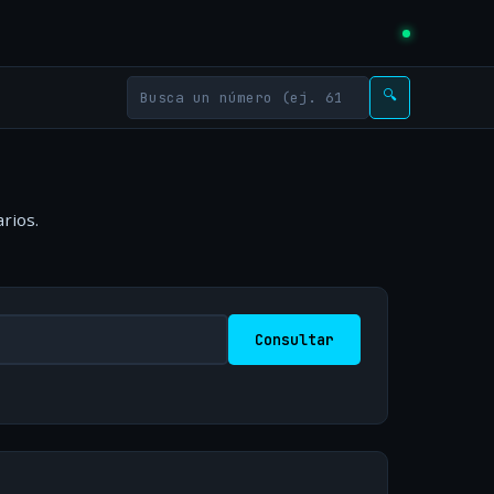
🔍
rios.
Consultar