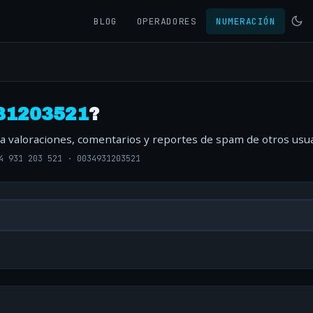
BLOG
OPERADORES
NUMERACIÓN
31203521
?
ta valoraciones, comentarios y reportes de spam de otros usua
4 931 203 521
·
0034931203521