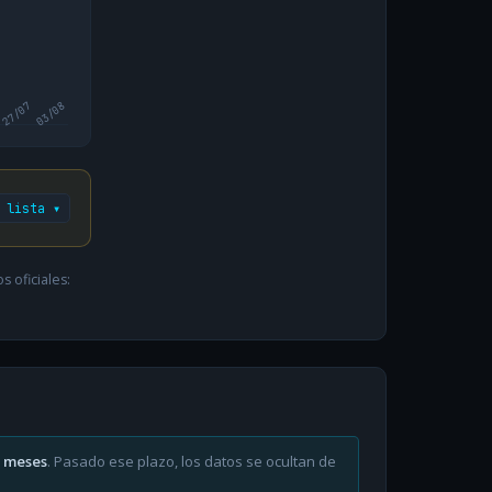
27/07
03/08
 lista ▾
 oficiales:
6 meses
. Pasado ese plazo, los datos se ocultan de