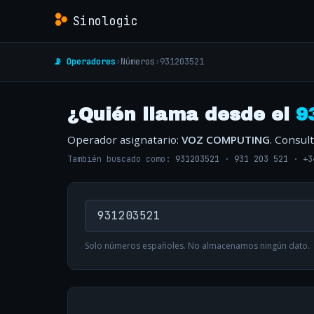
Sinologic
📡 Operadores
›
Números
›
931203521
¿Quién llama desde el
9
Operador asignatario:
VOZ COMPUTING
. Consul
También buscado como:
931203521
·
931 203 521
·
+3
Solo números españoles. No almacenamos ningún dato.