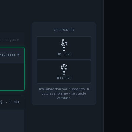
VALORACIÓN
▾
s rangos
👍
0
POSITIVO
▾
3120XXXX
😡
3
NEGATIVO
Una valoración por dispositivo. Tu
voto es anónimo y se puede
cambiar.
▾
😡 · 0 💬