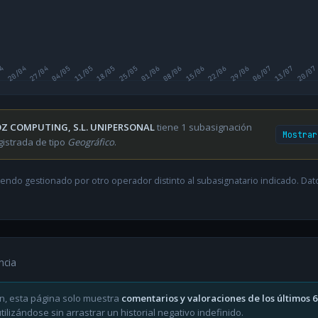
04
20/04
27/04
04/05
11/05
18/05
25/05
01/06
08/06
15/06
22/06
29/06
06/07
13/07
20/07
Z COMPUTING, S.L. UNIPERSONAL
tiene 1 subasignación
Mostrar
gistrada de tipo
Geográfico
.
endo gestionado por otro operador distinto al subasignatario indicado. Datos
ncia
n, esta página solo muestra
comentarios y valoraciones de los últimos 
ilizándose sin arrastrar un historial negativo indefinido.