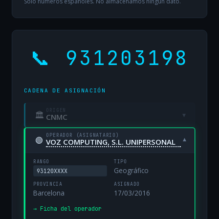
Solo números españoles. No almacenamos ningún dato.
📞 931203198
CADENA DE ASIGNACIÓN
ORIGEN
🏛
▾
CNMC
OPERADOR (ASIGNATARIO)
🟢
▾
VOZ COMPUTING, S.L. UNIPERSONAL
RANGO
TIPO
Geográfico
93120XXXX
PROVINCIA
ASIGNADO
Barcelona
17/03/2016
→ Ficha del operador