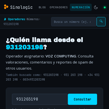
Sinologic
BLOG
OPERADORES
NUMERACIÓN
📡 Operadores
›
Números
›
🔍
931203198
¿Quién llama desde el
931203198
?
Operador asignatario:
VOZ COMPUTING
. Consulta
valoraciones, comentarios y reportes de spam de
otros usuarios.
También buscado como:
931203198
·
931 203 198
·
+34 931
203 198
·
0034931203198
Consultar