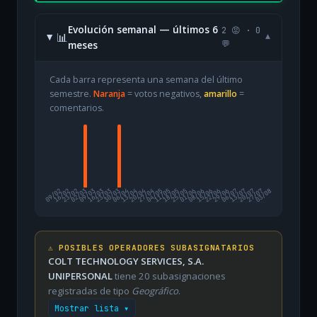
Evolución semanal — últimos 6
2 😡 · 0
📊
▾
meses
💬
Cada barra representa una semana del último
semestre.
Naranja
= votos negativos,
amarillo
=
comentarios.
09/02
16/02
23/02
02/03
09/03
16/03
23/03
30/03
06/04
13/04
20/04
27/04
04/05
11/05
18/05
25/05
01/06
08/06
15/06
22/06
29/06
06/07
13/07
20/07
27/07
03/08
⚠️ POSIBLES OPERADORES SUBASIGNATARIOS
COLT TECHNOLOGY SERVICES, S.A.
UNIPERSONAL
tiene 20 subasignaciones
registradas de tipo
Geográfico
.
Mostrar lista ▾