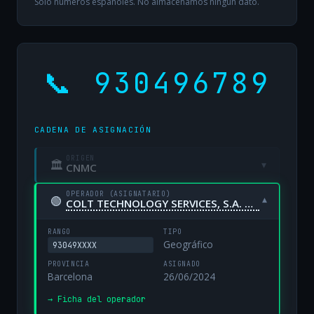
Solo números españoles. No almacenamos ningún dato.
📞 930496789
CADENA DE ASIGNACIÓN
ORIGEN
🏛
▾
CNMC
OPERADOR (ASIGNATARIO)
🟢
▾
COLT TECHNOLOGY SERVICES, S.A. UNIPERSONAL
RANGO
TIPO
Geográfico
93049XXXX
PROVINCIA
ASIGNADO
Barcelona
26/06/2024
→ Ficha del operador