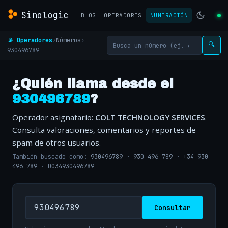
Sinologic
BLOG
OPERADORES
NUMERACIÓN
📡 Operadores
›
Números
›
🔍
930496789
¿Quién llama desde el
930496789
?
Operador asignatario:
COLT TECHNOLOGY SERVICES
.
Consulta valoraciones, comentarios y reportes de
spam de otros usuarios.
También buscado como:
930496789
·
930 496 789
·
+34 930
496 789
·
0034930496789
Consultar