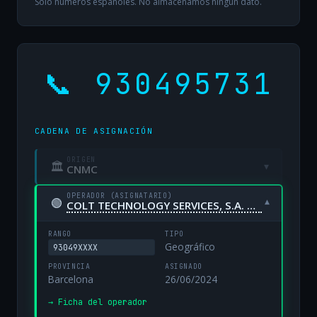
Solo números españoles. No almacenamos ningún dato.
📞 930495731
CADENA DE ASIGNACIÓN
ORIGEN
🏛
▾
CNMC
OPERADOR (ASIGNATARIO)
🟢
▾
COLT TECHNOLOGY SERVICES, S.A. UNIPERSONAL
RANGO
TIPO
Geográfico
93049XXXX
PROVINCIA
ASIGNADO
Barcelona
26/06/2024
→ Ficha del operador