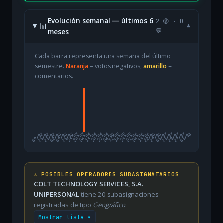
Evolución semanal — últimos 6
2 😡 · 0
📊
▾
meses
💬
Cada barra representa una semana del último
semestre.
Naranja
= votos negativos,
amarillo
=
comentarios.
09/02
16/02
23/02
02/03
09/03
16/03
23/03
30/03
06/04
13/04
20/04
27/04
04/05
11/05
18/05
25/05
01/06
08/06
15/06
22/06
29/06
06/07
13/07
20/07
27/07
03/08
⚠️ POSIBLES OPERADORES SUBASIGNATARIOS
COLT TECHNOLOGY SERVICES, S.A.
UNIPERSONAL
tiene 20 subasignaciones
registradas de tipo
Geográfico
.
Mostrar lista ▾