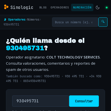
Sinologic
BLOG
OPERADORES
NUMERACIÓN
📡 Operadores
›
Números
›
🔍
930495731
¿Quién llama desde el
930495731
?
Operador asignatario:
COLT TECHNOLOGY SERVICES
.
Consulta valoraciones, comentarios y reportes de
spam de otros usuarios.
También buscado como:
930495731
·
930 495 731
·
+34 930
495 731
·
0034930495731
Consultar