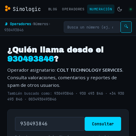
Sinologic
BLOG
OPERADORES
NUMERACIÓN
📡 Operadores
›
Números
›
🔍
930493846
¿Quién llama desde el
930493846
?
Operador asignatario:
COLT TECHNOLOGY SERVICES
.
Consulta valoraciones, comentarios y reportes de
spam de otros usuarios.
También buscado como:
930493846
·
930 493 846
·
+34 930
493 846
·
0034930493846
Consultar