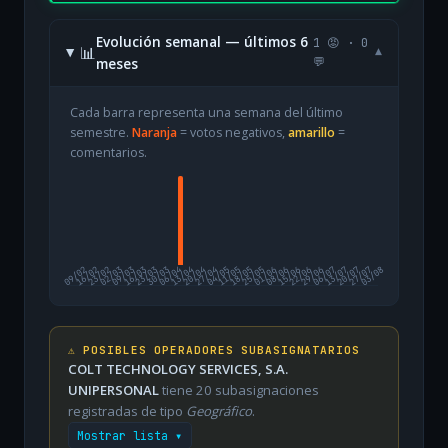
Evolución semanal — últimos 6
1 😡 · 0
📊
▾
meses
💬
Cada barra representa una semana del último
semestre.
Naranja
= votos negativos,
amarillo
=
comentarios.
09/02
16/02
23/02
02/03
09/03
16/03
23/03
30/03
06/04
13/04
20/04
27/04
04/05
11/05
18/05
25/05
01/06
08/06
15/06
22/06
29/06
06/07
13/07
20/07
27/07
03/08
⚠️ POSIBLES OPERADORES SUBASIGNATARIOS
COLT TECHNOLOGY SERVICES, S.A.
UNIPERSONAL
tiene 20 subasignaciones
registradas de tipo
Geográfico
.
Mostrar lista ▾