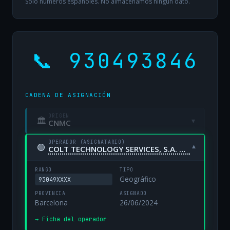
Solo números españoles. No almacenamos ningún dato.
📞 930493846
CADENA DE ASIGNACIÓN
ORIGEN
🏛
▾
CNMC
OPERADOR (ASIGNATARIO)
🟢
▾
COLT TECHNOLOGY SERVICES, S.A. UNIPERSONAL
RANGO
TIPO
Geográfico
93049XXXX
PROVINCIA
ASIGNADO
Barcelona
26/06/2024
→ Ficha del operador