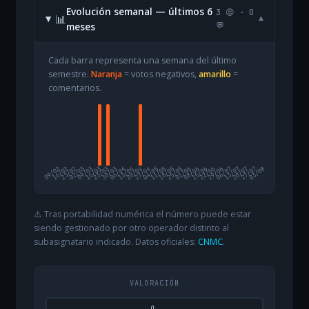
Evolución semanal — últimos 6
3 😡 · 0
📊
▾
meses
💬
Cada barra representa una semana del último
semestre.
Naranja
= votos negativos,
amarillo
=
comentarios.
09/02
16/02
23/02
02/03
09/03
16/03
23/03
30/03
06/04
13/04
20/04
27/04
04/05
11/05
18/05
25/05
01/06
08/06
15/06
22/06
29/06
06/07
13/07
20/07
27/07
03/08
⚠️ Tras portabilidad numérica el número puede estar
siendo gestionado por otro operador distinto al
subasignatario indicado. Datos oficiales:
CNMC
.
VALORACIÓN