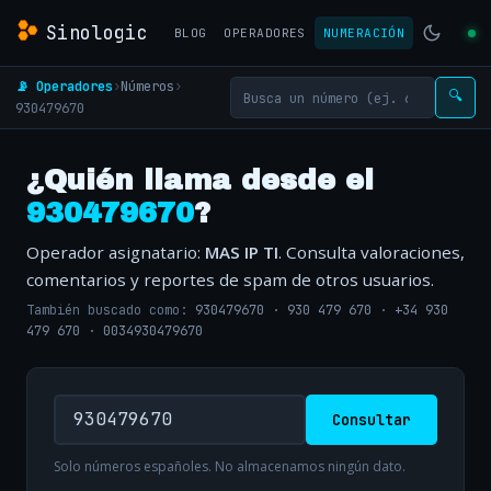
Sinologic
BLOG
OPERADORES
NUMERACIÓN
📡 Operadores
›
Números
›
🔍
930479670
¿Quién llama desde el
930479670
?
Operador asignatario:
MAS IP TI
. Consulta valoraciones,
comentarios y reportes de spam de otros usuarios.
También buscado como:
930479670
·
930 479 670
·
+34 930
479 670
·
0034930479670
Consultar
Solo números españoles. No almacenamos ningún dato.