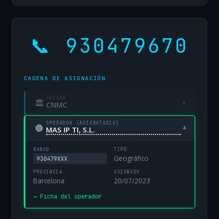
📞 930479670
CADENA DE ASIGNACIÓN
ORIGEN
🏛
▾
CNMC
OPERADOR (ASIGNATARIO)
🟢
▾
MAS IP TI, S.L.
RANGO
TIPO
Geográfico
930479XXX
PROVINCIA
ASIGNADO
Barcelona
20/07/2023
→ Ficha del operador