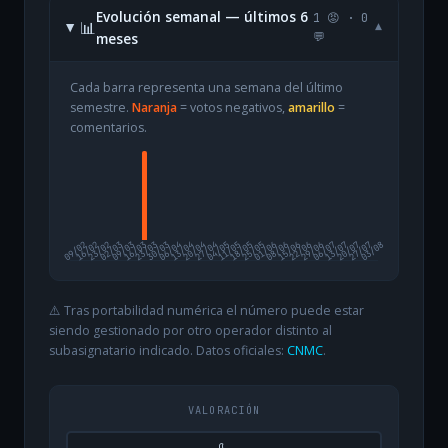
Evolución semanal — últimos 6
1 😡 · 0
📊
▾
meses
💬
Cada barra representa una semana del último
semestre.
Naranja
= votos negativos,
amarillo
=
comentarios.
09/02
16/02
23/02
02/03
09/03
16/03
23/03
30/03
06/04
13/04
20/04
27/04
04/05
11/05
18/05
25/05
01/06
08/06
15/06
22/06
29/06
06/07
13/07
20/07
27/07
03/08
⚠️ Tras portabilidad numérica el número puede estar
siendo gestionado por otro operador distinto al
subasignatario indicado. Datos oficiales:
CNMC
.
VALORACIÓN