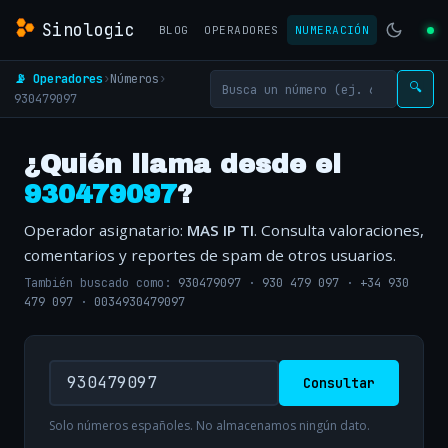
Sinologic
BLOG
OPERADORES
NUMERACIÓN
📡 Operadores
›
Números
›
🔍
930479097
¿Quién llama desde el
930479097
?
Operador asignatario:
MAS IP TI
. Consulta valoraciones,
comentarios y reportes de spam de otros usuarios.
También buscado como:
930479097
·
930 479 097
·
+34 930
479 097
·
0034930479097
Consultar
Solo números españoles. No almacenamos ningún dato.