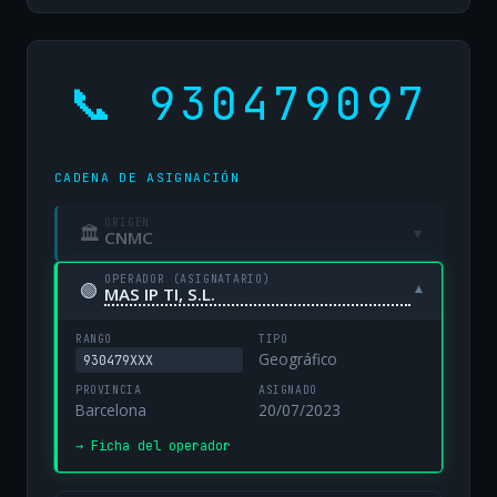
📞 930479097
CADENA DE ASIGNACIÓN
ORIGEN
🏛
▾
CNMC
OPERADOR (ASIGNATARIO)
🟢
▾
MAS IP TI, S.L.
RANGO
TIPO
Geográfico
930479XXX
PROVINCIA
ASIGNADO
Barcelona
20/07/2023
→ Ficha del operador