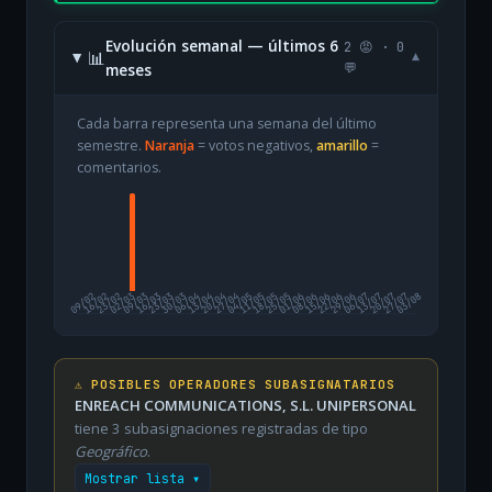
Evolución semanal — últimos 6
2 😡 · 0
📊
▾
meses
💬
Cada barra representa una semana del último
semestre.
Naranja
= votos negativos,
amarillo
=
comentarios.
09/02
16/02
23/02
02/03
09/03
16/03
23/03
30/03
06/04
13/04
20/04
27/04
04/05
11/05
18/05
25/05
01/06
08/06
15/06
22/06
29/06
06/07
13/07
20/07
27/07
03/08
⚠️ POSIBLES OPERADORES SUBASIGNATARIOS
ENREACH COMMUNICATIONS, S.L. UNIPERSONAL
tiene 3 subasignaciones registradas de tipo
Geográfico
.
Mostrar lista ▾