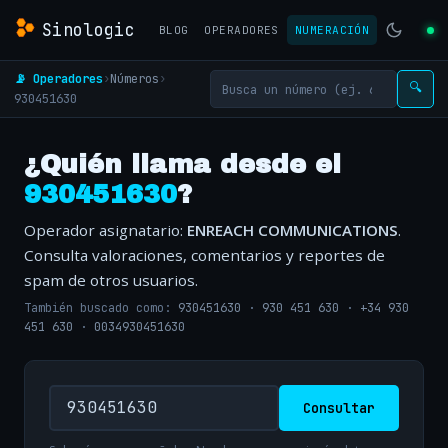
Sinologic
BLOG
OPERADORES
NUMERACIÓN
📡 Operadores
›
Números
›
🔍
930451630
¿Quién llama desde el
930451630
?
Operador asignatario:
ENREACH COMMUNICATIONS
.
Consulta valoraciones, comentarios y reportes de
spam de otros usuarios.
También buscado como:
930451630
·
930 451 630
·
+34 930
451 630
·
0034930451630
Consultar