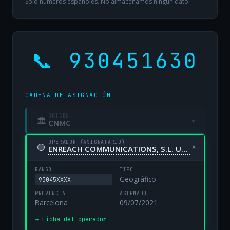
Solo números españoles. No almacenamos ningún dato.
📞 930451630
CADENA DE ASIGNACIÓN
ORIGEN
🏛
▾
CNMC
OPERADOR (ASIGNATARIO)
🟢
▾
ENREACH COMMUNICATIONS, S.L. UNIPERSONAL
RANGO
TIPO
Geográfico
93045XXXX
PROVINCIA
ASIGNADO
Barcelona
09/07/2021
→ Ficha del operador