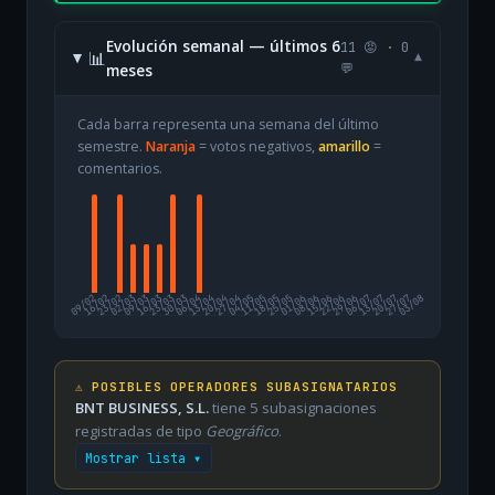
Evolución semanal — últimos 6
11 😡 · 0
📊
▾
meses
💬
Cada barra representa una semana del último
semestre.
Naranja
= votos negativos,
amarillo
=
comentarios.
09/02
16/02
23/02
02/03
09/03
16/03
23/03
30/03
06/04
13/04
20/04
27/04
04/05
11/05
18/05
25/05
01/06
08/06
15/06
22/06
29/06
06/07
13/07
20/07
27/07
03/08
⚠️ POSIBLES OPERADORES SUBASIGNATARIOS
BNT BUSINESS, S.L.
tiene 5 subasignaciones
registradas de tipo
Geográfico
.
Mostrar lista ▾