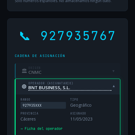
Solo números españoles. No almacenamos ningún dato.
📞 927935767
CADENA DE ASIGNACIÓN
ORIGEN
🏛
▾
CNMC
OPERADOR (ASIGNATARIO)
🟢
▾
BNT BUSINESS, S.L.
RANGO
TIPO
Geográfico
927935XXX
PROVINCIA
ASIGNADO
Cáceres
11/05/2023
→ Ficha del operador