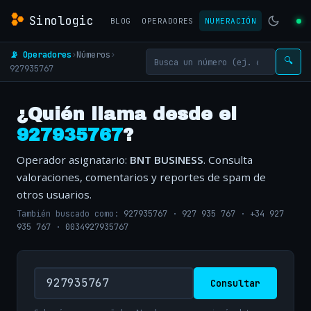
Sinologic
BLOG
OPERADORES
NUMERACIÓN
📡 Operadores
›
Números
›
🔍
927935767
¿Quién llama desde el
927935767
?
Operador asignatario:
BNT BUSINESS
. Consulta
valoraciones, comentarios y reportes de spam de
otros usuarios.
También buscado como:
927935767
·
927 935 767
·
+34 927
935 767
·
0034927935767
Consultar