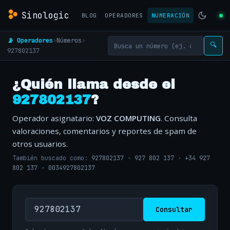
Sinologic
BLOG
OPERADORES
NUMERACIÓN
📡 Operadores
›
Números
›
🔍
927802137
¿Quién llama desde el
927802137
?
Operador asignatario:
VOZ COMPUTING
. Consulta
valoraciones, comentarios y reportes de spam de
otros usuarios.
También buscado como:
927802137
·
927 802 137
·
+34 927
802 137
·
0034927802137
Consultar