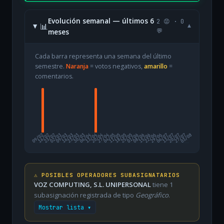
Evolución semanal — últimos 6
2 😡 · 0
📊
▾
meses
💬
Cada barra representa una semana del último
semestre.
Naranja
= votos negativos,
amarillo
=
comentarios.
09/02
16/02
23/02
02/03
09/03
16/03
23/03
30/03
06/04
13/04
20/04
27/04
04/05
11/05
18/05
25/05
01/06
08/06
15/06
22/06
29/06
06/07
13/07
20/07
27/07
03/08
⚠️ POSIBLES OPERADORES SUBASIGNATARIOS
VOZ COMPUTING, S.L. UNIPERSONAL
tiene 1
subasignación registrada de tipo
Geográfico
.
Mostrar lista ▾