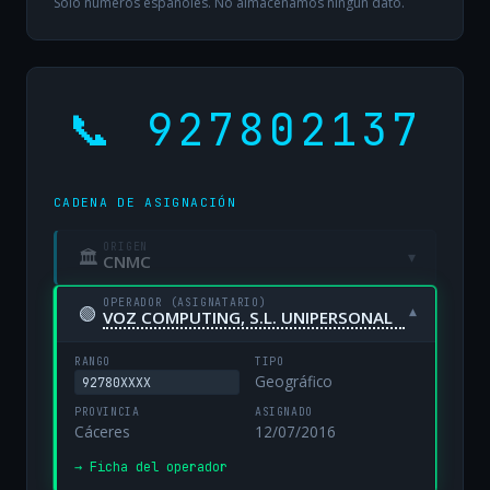
Solo números españoles. No almacenamos ningún dato.
📞 927802137
CADENA DE ASIGNACIÓN
ORIGEN
🏛
▾
CNMC
OPERADOR (ASIGNATARIO)
🟢
▾
VOZ COMPUTING, S.L. UNIPERSONAL
RANGO
TIPO
Geográfico
92780XXXX
PROVINCIA
ASIGNADO
Cáceres
12/07/2016
→ Ficha del operador