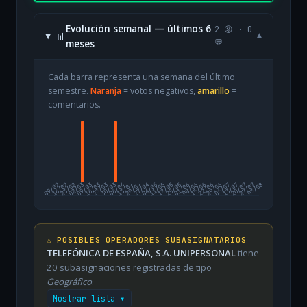
Evolución semanal — últimos 6
2 😡 · 0
📊
▾
meses
💬
Cada barra representa una semana del último
semestre.
Naranja
= votos negativos,
amarillo
=
comentarios.
09/02
16/02
23/02
02/03
09/03
16/03
23/03
30/03
06/04
13/04
20/04
27/04
04/05
11/05
18/05
25/05
01/06
08/06
15/06
22/06
29/06
06/07
13/07
20/07
27/07
03/08
⚠️ POSIBLES OPERADORES SUBASIGNATARIOS
TELEFÓNICA DE ESPAÑA, S.A. UNIPERSONAL
tiene
20 subasignaciones registradas de tipo
Geográfico
.
Mostrar lista ▾