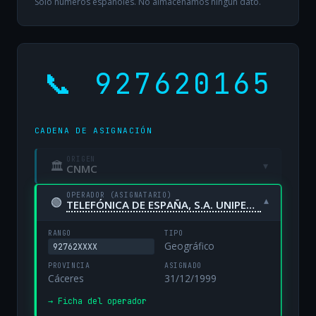
Solo números españoles. No almacenamos ningún dato.
📞 927620165
CADENA DE ASIGNACIÓN
ORIGEN
🏛
▾
CNMC
OPERADOR (ASIGNATARIO)
🟢
▾
TELEFÓNICA DE ESPAÑA, S.A. UNIPERSONAL
RANGO
TIPO
Geográfico
92762XXXX
PROVINCIA
ASIGNADO
Cáceres
31/12/1999
→ Ficha del operador