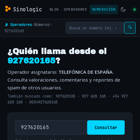
Sinologic
BLOG
OPERADORES
NUMERACIÓN
📡 Operadores
›
Números
›
🔍
927620165
¿Quién llama desde el
927620165
?
Operador asignatario:
TELEFÓNICA DE ESPAÑA
.
Consulta valoraciones, comentarios y reportes de
spam de otros usuarios.
También buscado como:
927620165
·
927 620 165
·
+34 927
620 165
·
0034927620165
Consultar