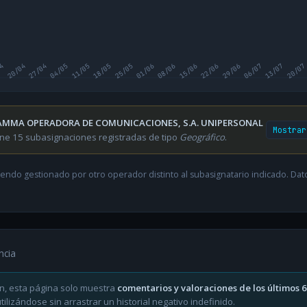
04
20/04
27/04
04/05
11/05
18/05
25/05
01/06
08/06
15/06
22/06
29/06
06/07
13/07
20/07
MMA OPERADORA DE COMUNICACIONES, S.A. UNIPERSONAL
Mostrar
ene 15 subasignaciones registradas de tipo
Geográfico
.
endo gestionado por otro operador distinto al subasignatario indicado. Datos
ncia
n, esta página solo muestra
comentarios y valoraciones de los últimos 
ilizándose sin arrastrar un historial negativo indefinido.