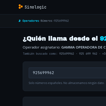
Sinologic
📡 Operadores
›
Números
›
925699962
¿Quién llama desde el
9
Operador asignatario:
GAMMA OPERADORA DE 
También buscado como:
925699962
·
925 699 962
·
+3
Solo números españoles. No almacenamos ningún dato.