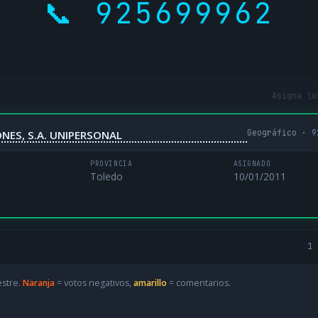
📞 925699962
Asigna lo
Geográfico · 9
ES, S.A. UNIPERSONAL
PROVINCIA
ASIGNADO
Toledo
10/01/2011
1 
estre.
Naranja
= votos negativos,
amarillo
= comentarios.