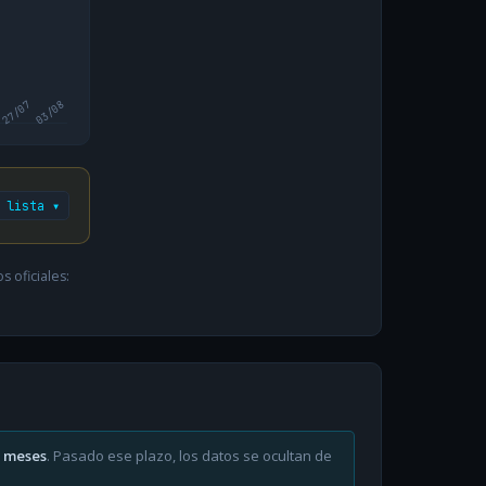
27/07
03/08
 lista ▾
 oficiales:
6 meses
. Pasado ese plazo, los datos se ocultan de