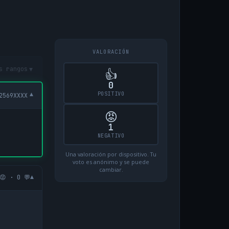
VALORACIÓN
▾
s rangos
👍
0
POSITIVO
▾
2569XXXX
😡
1
NEGATIVO
Una valoración por dispositivo. Tu
voto es anónimo y se puede
cambiar.
▾
😡 · 0 💬