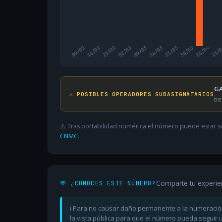
09/02
16/02
23/02
02/03
09/03
16/03
23/03
30/03
06/04
13/
GA
⚠️ POSIBLES OPERADORES SUBASIGNATARIOS
ti
⚠️ Tras portabilidad numérica el número puede estar si
CNMC
.
Comparte tu experie
💬 ¿CONOCES ESTE NÚMERO?
ℹ️ Para no causar daño permanente a la numeració
la vista pública para que el número pueda seguir ut