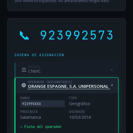
Solo números españoles. No almacenamos ningún dato.
📞 923992573
CADENA DE ASIGNACIÓN
ORIGEN
🏛
▾
CNMC
OPERADOR (ASIGNATARIO)
🟢
▾
ORANGE ESPAGNE, S.A. UNIPERSONAL
RANGO
TIPO
Geográfico
92399XXXX
PROVINCIA
ASIGNADO
Salamanca
10/03/2016
→ Ficha del operador