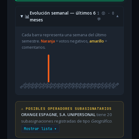
Evolución semanal — últimos 6
1 😡 · 0
📊
▾
meses
💬
Cada barra representa una semana del último
semestre.
Naranja
= votos negativos,
amarillo
=
comentarios.
09/02
16/02
23/02
02/03
09/03
16/03
23/03
30/03
06/04
13/04
20/04
27/04
04/05
11/05
18/05
25/05
01/06
08/06
15/06
22/06
29/06
06/07
13/07
20/07
27/07
03/08
⚠️ POSIBLES OPERADORES SUBASIGNATARIOS
ORANGE ESPAGNE, S.A. UNIPERSONAL
tiene 20
subasignaciones registradas de tipo
Geográfico
.
Mostrar lista ▾