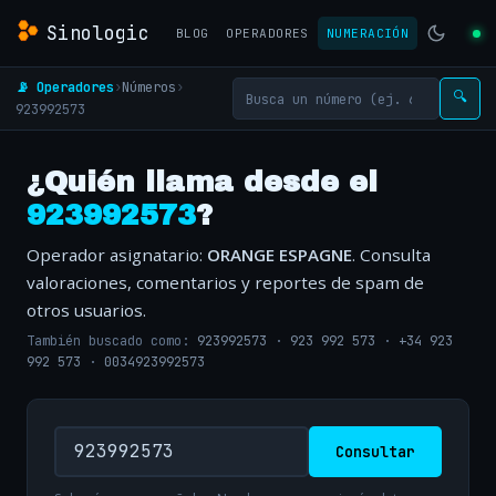
Sinologic
BLOG
OPERADORES
NUMERACIÓN
📡 Operadores
›
Números
›
🔍
923992573
¿Quién llama desde el
923992573
?
Operador asignatario:
ORANGE ESPAGNE
. Consulta
valoraciones, comentarios y reportes de spam de
otros usuarios.
También buscado como:
923992573
·
923 992 573
·
+34 923
992 573
·
0034923992573
Consultar