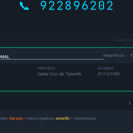
📞 922896202
Asigna lo
Geográfico · 9
ONAL
PROVINCIA
ASIGNADO
Santa Cruz de Tenerife
31/12/1999
1 
estre.
Naranja
= votos negativos,
amarillo
= comentarios.