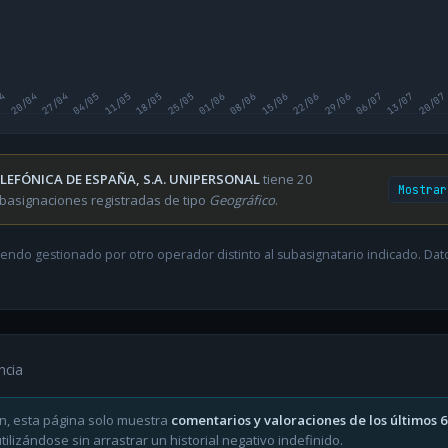
04
20/04
27/04
04/05
11/05
18/05
25/05
01/06
08/06
15/06
22/06
29/06
06/07
13/07
20/07
LEFÓNICA DE ESPAÑA, S.A. UNIPERSONAL
tiene 20
Mostrar
basignaciones registradas de tipo
Geográfico
.
endo gestionado por otro operador distinto al subasignatario indicado. Datos
ncia
n, esta página solo muestra
comentarios y valoraciones de los últimos 
ilizándose sin arrastrar un historial negativo indefinido.