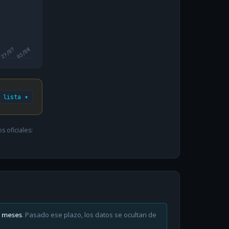
27/07
03/08
 lista ▾
 oficiales:
6 meses
. Pasado ese plazo, los datos se ocultan de