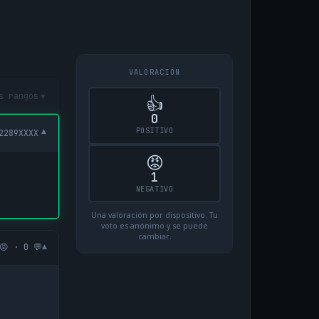
VALORACIÓN
▾
s rangos
👍
0
POSITIVO
▾
2289XXXX
😡
1
NEGATIVO
Una valoración por dispositivo. Tu
voto es anónimo y se puede
cambiar.
▾
😡 · 0 💬