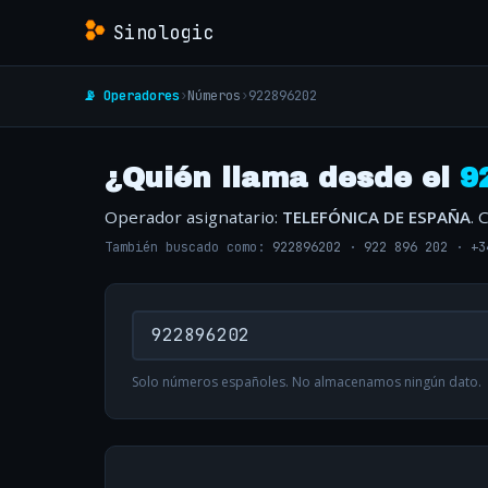
Sinologic
📡 Operadores
›
Números
›
922896202
¿Quién llama desde el
9
Operador asignatario:
TELEFÓNICA DE ESPAÑA
. 
También buscado como:
922896202
·
922 896 202
·
+3
Solo números españoles. No almacenamos ningún dato.