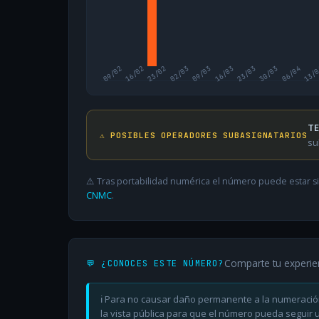
09/02
16/02
23/02
02/03
09/03
16/03
23/03
30/03
06/04
13/
TE
⚠️ POSIBLES OPERADORES SUBASIGNATARIOS
su
⚠️ Tras portabilidad numérica el número puede estar si
CNMC
.
Comparte tu experie
💬 ¿CONOCES ESTE NÚMERO?
ℹ️ Para no causar daño permanente a la numeració
la vista pública para que el número pueda seguir ut