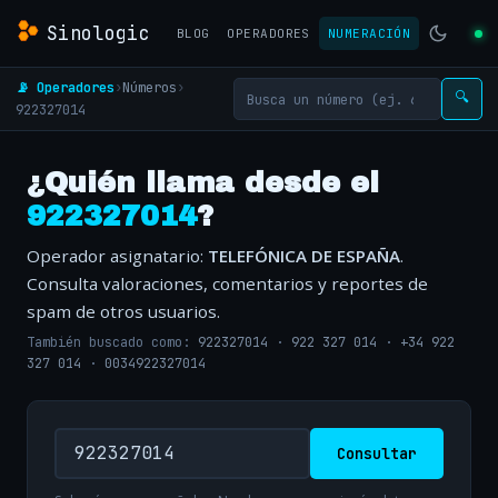
Sinologic
BLOG
OPERADORES
NUMERACIÓN
📡 Operadores
›
Números
›
🔍
922327014
¿Quién llama desde el
922327014
?
Operador asignatario:
TELEFÓNICA DE ESPAÑA
.
Consulta valoraciones, comentarios y reportes de
spam de otros usuarios.
También buscado como:
922327014
·
922 327 014
·
+34 922
327 014
·
0034922327014
Consultar