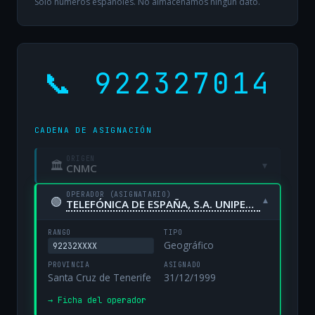
Solo números españoles. No almacenamos ningún dato.
📞 922327014
CADENA DE ASIGNACIÓN
ORIGEN
🏛
▾
CNMC
OPERADOR (ASIGNATARIO)
🟢
▾
TELEFÓNICA DE ESPAÑA, S.A. UNIPERSONAL
RANGO
TIPO
Geográfico
92232XXXX
PROVINCIA
ASIGNADO
Santa Cruz de Tenerife
31/12/1999
→ Ficha del operador