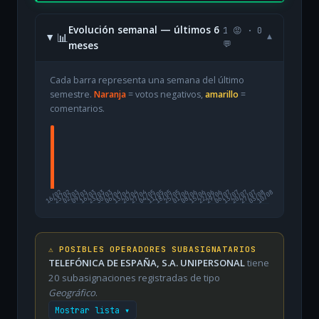
Evolución semanal — últimos 6
1 😡 · 0
📊
▾
meses
💬
Cada barra representa una semana del último
semestre.
Naranja
= votos negativos,
amarillo
=
comentarios.
16/02
23/02
02/03
09/03
16/03
23/03
30/03
06/04
13/04
20/04
27/04
04/05
11/05
18/05
25/05
01/06
08/06
15/06
22/06
29/06
06/07
13/07
20/07
27/07
03/08
10/08
⚠️ POSIBLES OPERADORES SUBASIGNATARIOS
TELEFÓNICA DE ESPAÑA, S.A. UNIPERSONAL
tiene
20 subasignaciones registradas de tipo
Geográfico
.
Mostrar lista ▾