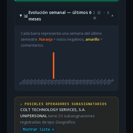
Evolución semanal — últimos 6
1 😡 · 0
📊
▾
meses
💬
Cada barra representa una semana del último
semestre.
Naranja
= votos negativos,
amarillo
=
comentarios.
16/02
23/02
02/03
09/03
16/03
23/03
30/03
06/04
13/04
20/04
27/04
04/05
11/05
18/05
25/05
01/06
08/06
15/06
22/06
29/06
06/07
13/07
20/07
27/07
03/08
10/08
⚠️ POSIBLES OPERADORES SUBASIGNATARIOS
COLT TECHNOLOGY SERVICES, S.A.
UNIPERSONAL
tiene 20 subasignaciones
registradas de tipo
Geográfico
.
Mostrar lista ▾