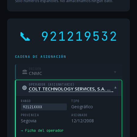
Solo números españoles. No almacenamos ningún dato.
📞 921219532
CADENA DE ASIGNACIÓN
ORIGEN
🏛
▾
CNMC
OPERADOR (ASIGNATARIO)
🟢
▾
COLT TECHNOLOGY SERVICES, S.A. UNIPERSONAL
RANGO
TIPO
Geográfico
92121XXXX
PROVINCIA
ASIGNADO
Segovia
12/12/2008
→ Ficha del operador