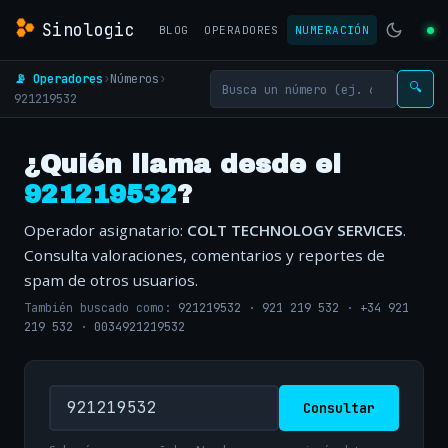
Sinologic
BLOG
OPERADORES
NUMERACIÓN
📡 Operadores
›
Números
›
🔍
921219532
¿Quién llama desde el
921219532
?
Operador asignatario:
COLT TECHNOLOGY SERVICES
.
Consulta valoraciones, comentarios y reportes de
spam de otros usuarios.
También buscado como:
921219532
·
921 219 532
·
+34 921
219 532
·
0034921219532
Consultar